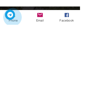
Phone
Email
Facebook
Nyt on täydellinen hetki tutustua Portugaliin
yksityisillä kiertomatkoillamme.
Ota yhteyttä:
Pikalinkit
Alku
Meidän retket
Kaupunkisiirrot
Porton viehätykset
Yhteystiedot