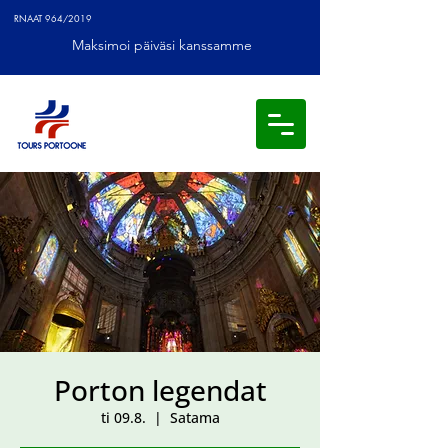
RNAAT 964/2019
Maksimoi päiväsi kanssamme
Porton legendat
ti 09.8.
  |  
Satama