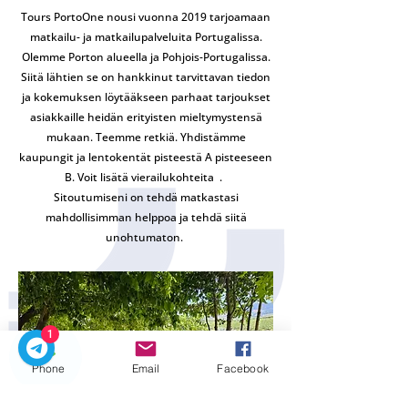
Tours PortoOne nousi vuonna 2019 tarjoamaan
Paketit ja erikoistarjoukset
matkailu- ja matkailupalveluita Portugalissa.
Olemme Porton alueella ja Pohjois-Portugalissa.
Siitä lähtien se on hankkinut tarvittavan tiedon
ja kokemuksen löytääkseen parhaat tarjoukset
asiakkaille heidän erityisten mieltymystensä
mukaan. Teemme retkiä. Yhdistämme
kaupungit ja lentokentät pisteestä A pisteeseen
B. Voit lisätä vierailukohteita
.
Sitoutumiseni on tehdä matkastasi
mahdollisimman helppoa ja tehdä siitä
unohtumaton.
1
Phone
Email
Facebook