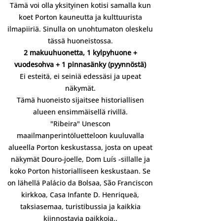
Tämä voi olla yksityinen kotisi samalla kun
koet Porton kauneutta ja kulttuurista
ilmapiiriä. Sinulla on unohtumaton oleskelu
tässä huoneistossa.
2 makuuhuonetta, 1 kylpyhuone +
vuodesohva + 1 pinnasänky (pyynnöstä)
Ei esteitä, ei seiniä edessäsi ja upeat
näkymät.
Tämä huoneisto sijaitsee historiallisen
alueen ensimmäisellä rivillä.
"Ribeira" Unescon
maailmanperintöluetteloon kuuluvalla
alueella Porton keskustassa, josta on upeat
näkymät Douro-joelle, Dom Luís -sillalle ja
koko Porton historialliseen keskustaan. Se
on lähellä Palácio da Bolsaa, São Franciscon
kirkkoa, Casa Infante D. Henriqueä,
taksiasemaa, turistibussia ja kaikkia
kiinnostavia paikkoja.
.