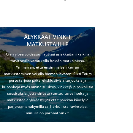
ÄLYKKÄÄT VINKIT
MATKUSTAJILLE
Olen ylpeä voidessani auttaa asiakkaitani kaikilla
tarvittavilla varauksilla heidän matkoihinsa.
Ymmärrän, että ensimmäisen kerran
matkustaminen voi olla hieman levoton. Siksi Tours
porto tarjoaa paitsi eksklusiivisia tarjouksia ja
kuponkeja myös ominaisuuksia, vinkkejä ja paikallisia
suosituksia, jotta sinusta tuntuu turvalliselta ja
matkustaa älykkäästi. Jos etsit paikkaa kävelylle
panoraamanäkymillä tai herkullista ravintolaa,
minulla on parhaat vinkit.