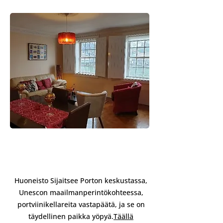
KOTI PORTOON PYSYMISEN
AIKANA
Huoneisto Sijaitsee Porton keskustassa,
Unescon maailmanperintökohteessa,
portviinikellareita vastapäätä, ja se on
täydellinen paikka yöpyä.
Täällä