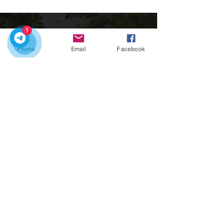
1
Phone
Email
Facebook
C'est le moment idéal pour explorer le
Portugal avec nos circuits privés
Contactez-nous:
Liens rapides
​Accueil
Nos circuits
​Transferts Villes
​Les charmes de
Porto
Contacts