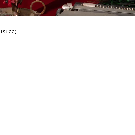
suaa)
(Jizoku Kanōsei)
al)
as)