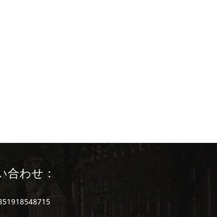
saku) (Trilh
rtuguesa)
masu)
い合わせ：
ses
351918548715