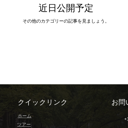
近日公開予定
o private tour )
トレイルと散策 (Toreiru to San
その他のカテゴリーの記事を見ましょう。
iteki na Porutoga
ポルトガル料理 (Cozinha Po
nárias)
美食体験 (Experiências Gastronómicas)
na Kyōkai)
ポルトのクリスマス (Poruto no Kurisu
クイックリンク
お問
o)
ポルトガルのユニコーン (Unicórnios portugue
ホーム
+
ツアー