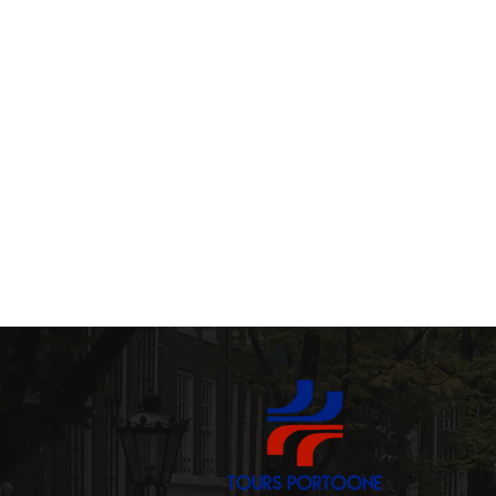
ポルトプライベートツアー (Port
典型的なポルトガル料理 (Tenke
ポルトの美食の(Delícias culi
歴史的な教会 (Rekishi-teki 
"大晦日" (Passagem do An