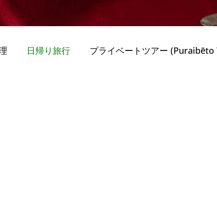
理
日帰り旅行
プライベートツアー (Puraibēto T
obiriti)
旅行のヒント (Ryokō no Hin) Dicas de
Mobiriti)
最高のガイド付きツアー
持続可能性 
ー
Porto
ポルトガルを旅する (Travel in Portug
nternational Vi
家族と子供 (Famílias e Crianç