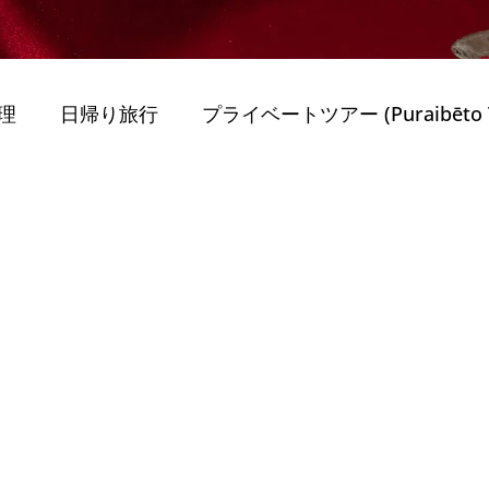
理
日帰り旅行
プライベートツアー (Puraibēto T
obiriti)
旅行のヒント (Ryokō no Hin) Dicas de
Mobiriti)
最高のガイド付きツアー
持続可能性 
ー
Porto
ポルトガルを旅する (Travel in Portug
nternational Vi
家族と子供 (Famílias e Crianç