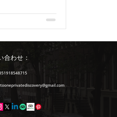
公共交通機関
い合わせ：
351918548715
rtooneprivatediscovery@gmail.com