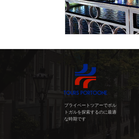
居酒屋とタスカス (Taberns e
ドウロ渓谷
ワインテ
プライベートツアーでポル
トガルを探索するのに最適
な時期です