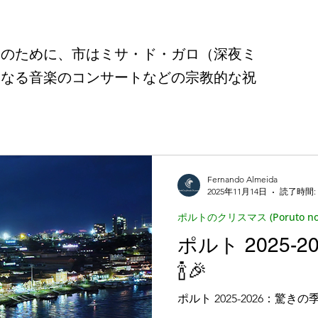
o no Kurisumasu)
o private tour )
トレイルと散策 (Toreiru to San
々のために、市はミサ・ド・ガロ（深夜ミ
聖なる音楽のコンサートなどの宗教的な祝
iteki na Porutoga
ポルトガル料理 (Cozinha Po
nárias)
美食体験 (Experiências Gastronómicas)
Fernando Almeida
2025年11月14日
読了時間: 
na Kyōkai)
ポルトのクリスマス (Poruto no Kurisu
ポルトのクリスマス (Poruto no 
ポルト 2025-
o)
ポルトガルのユニコーン (Unicórnios portugue
🍾🎉
ポルト 2025-2026：驚きの季節