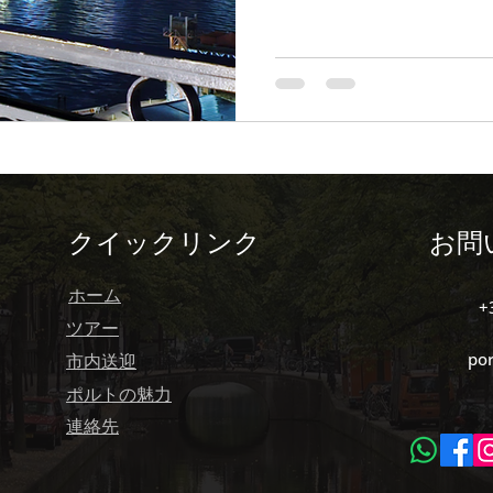
 Tascas)
テラスバー (Terasu Bā)
ポルトの
イスティング
ワイン
プライベートツアー
クイックリンク
お問
ホーム
+
ツアー
po
市内送迎
ポルトの魅力
連絡先