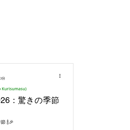
saku) (Trilh
rtuguesa)
3分
masu)
Kurisumasu)
2026：驚きの季節
ses
 🍾🎉