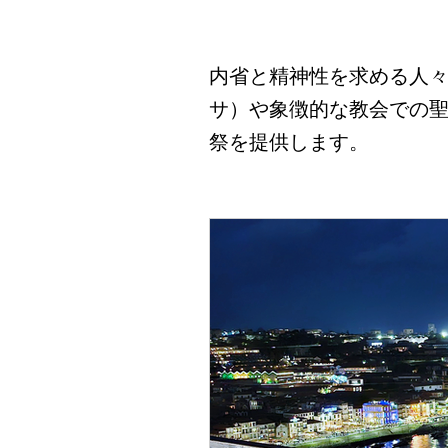
ポルトのクリスマス (Porut
ポルトプライベートツアー (Port
内省と精神性を求める人
サ）や象徴的な教会での
典型的なポルトガル料理 (Tenke
祭を提供します。
ポルトの美食の(Delícias culi
歴史的な教会 (Rekishi-teki 
"大晦日" (Passagem do An