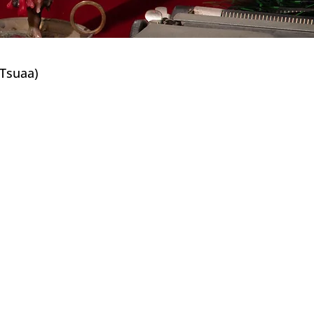
suaa)
(Jizoku Kanōsei)
al)
as)