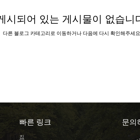
게시되어 있는 게시물이 없습니다
e português)
제레시 모험 (Gerês Moheom)
다른 블로그 카테고리로 이동하거나 다음에 다시 확인해주세요
e)
Porto
Portugal
포르투갈 여행하기 ( Travel
rianças)
전형적인 포르투갈 (Típicos pratos)
stronómicas)
문화적 보물 (Tesouros Culturais)
erências Premium
프라이빗 여행 (Private trip)
​빠른 링크
문의
집