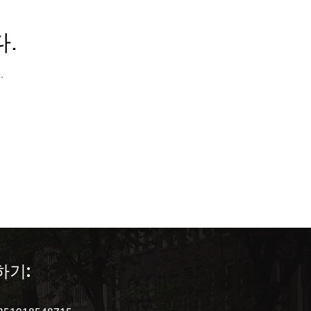
.
.
 in Portugal )
하기: