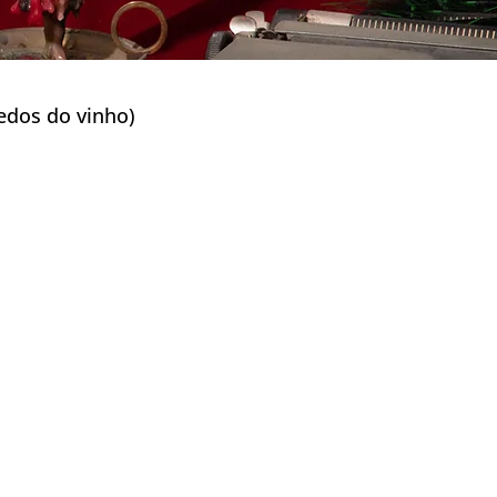
s do vinho)
k Ganeunseong)
scapadas na Natureza)