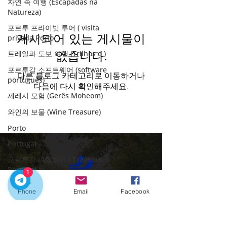
자연 속 여행 (Escapadas na
Natureza)
포르투 프라이빗 투어 ( visita
게시되어 있는 게시물이
privada Porto
트레일과 도보 여행 (Trilhos e )
없습니다.
포르투갈 소프트웨어 (software
다른 블로그 카테고리로 이동하거나
português)
다음에 다시 확인해주세요.
제레시 모험 (Gerês Moheom)
와인의 보물 (Wine Treasure)
Porto
Portugal
포르투갈 여행하기 ( Travel in
Portugal )
1
가족과 아이들 (Famílias e Crianças)
Phone
Email
Facebook
전형적인 포르투갈 (Típicos pratos)
우리의 개인 투어로 포르투갈을 탐험하기에 완
미식 체험 (Experiências