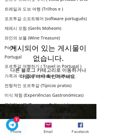
Passeio com
트레일과 도보 여행 (Trilhos e )
Guia
포르투갈 소프트웨어 (software português)
제레시 모험 (Gerês Moheom)
와인의 보물 (Wine Treasure)
게시되어 있는 게시물이
Porto
Portugal
없습니다.
포르투갈 여행하기 ( Travel in Portugal )
다른 블로그 카테고리로 이동하거나
가족과 아이들 (Famílias e Crianças)
다음에 다시 확인해주세요.
전형적인 포르투갈 (Típicos pratos)
미식 체험 (Experiências Gastronómicas)
문화적 보물 (Tesouros Culturais)
프리미엄 이동 서비스 (Transferências
1
Premium
프라이빗 여행 (Private trip)
Phone
Email
Facebook