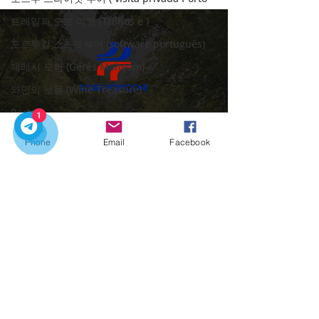
트레일과 도보 여행 (Trilhos e )
포르투갈 소프트웨어 (software português)
제레시 모험 (Gerês Moheom)
와인의 보물 (Wine Treasure)
Porto
1
우리의 개인 투어로 포르투갈을 탐험하기에 완
Portugal
벽한 시기입니다.
Phone
Email
Facebook
포르투갈 여행하기 ( Travel in Portugal )
문의하기:
가족과 아이들 (Famílias e Crianças)
​빠른 링크
전형적인 포르투갈 (Típicos pratos)
집
미식 체험 (Experiências Gastronómicas)
우리의 투어
도시 이동
문화적 보물 (Tesouros Culturais)
포르투의 매력
프리미엄 이동 서비스 (Transferências
​연락처
Premium
프라이빗 여행 (Private trip)
+351918548715