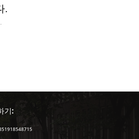
.
.
 in Portugal )
하기:
351918548715