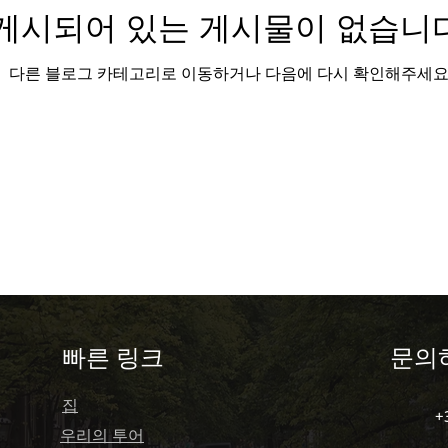
게시되어 있는 게시물이 없습니다
e português)
제레시 모험 (Gerês Moheom)
다른 블로그 카테고리로 이동하거나 다음에 다시 확인해주세요
e)
Porto
Portugal
포르투갈 여행하기 ( Travel
rianças)
전형적인 포르투갈 (Típicos pratos)
stronómicas)
문화적 보물 (Tesouros Culturais)
​빠른 링크
문의
erências Premium
프라이빗 여행 (Private trip)
집
+
우리의 투어