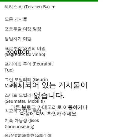
테라스 바 (Teraseu Ba)
모든 게시물
테라스 바
포르투갈 여행 일정
(Teraseu Ba)
당일치기 여행
포르투갈 와인의 비밀
Rooftop
(Segredos do vinho)
프라이빗 투어 (Peuraibit
Tuo)
그린 모빌리티 (Geurin
게시되어 있는 게시물이
Mobiliti)
없습니다.
스마트 모빌리티
(Seumateu Mobiliti)
다른 블로그 카테고리로 이동하거나
최고의 가이드 투어
다음에 다시 확인해주세요.
지속 가능성 (Jisok
Ganeunseong)
维拉诺瓦德盖亚的最佳酒