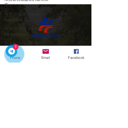
庄 ...
자연 공원 (Parques
Naturais)
자연 속 여행 (Escapadas
na Natureza)
포르투 프라이빗 투어 (
1
visita privada Porto
우리의 개인 투어로 포르투갈을 탐험하기에 완
트레일과 도보 여행
벽한 시기입니다.
Phone
Email
Facebook
(Trilhos e )
문의하기:
포르투갈 소프트웨어
​빠른 링크
(software português)
집
제레시 모험 (Gerês
우리의 투어
Moheom)
도시 이동
와인의 보물 (Wine
포르투의 매력
Treasure)
​연락처
Porto
Portugal
+351918548715