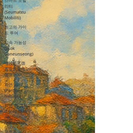
스마트 모빌
리티
(Seumateu
Mobiliti)
최고의 가이
드 투어
지속 가능성
(Jisok
Ganeunseong)
维拉诺瓦德
盖亚的最佳
酒庄 ...
자연 공원
(Parques
Naturais)
자연 속 여행
(Escapadas
na
Natureza)
포르투 프라