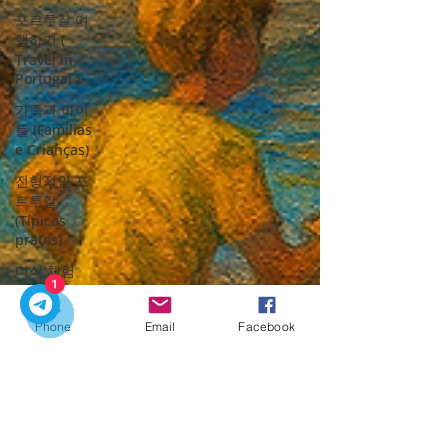
포르투갈 여
행하기 (
Travel in
Portugal )
가족과 아이
들 (Famílias
e Crianças)
전형적인 포
르투갈
(Típicos
pratos)
미식 체험
(Experiências
1
Gastronómicas)
Phone
Email
Facebook
문화적 보물
(Tesouros
Culturais)
프리미엄 이
동 서비스