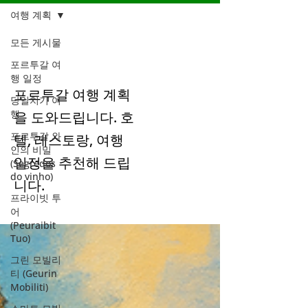
여행 계획
모든 게시물
여행 계획
포르투갈 여
행 일정
포르투갈 여행 계획
당일치기 여
행
을 도와드립니다. 호
포르투갈 와
텔, 레스토랑, 여행
인의 비밀
일정을 추천해 드립
(Segredos
do vinho)
니다.
프라이빗 투
어
(Peuraibit
Tuo)
그린 모빌리
티 (Geurin
Mobiliti)