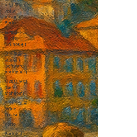
이빗 투어 (
visita
privada
Porto
트레일과 도
보 여행
(Trilhos e )
포르투갈 소
프트웨어
(software
português)
제레시 모험
(Gerês
Moheom)
와인의 보물
(Wine
Treasure)
Porto
Portugal