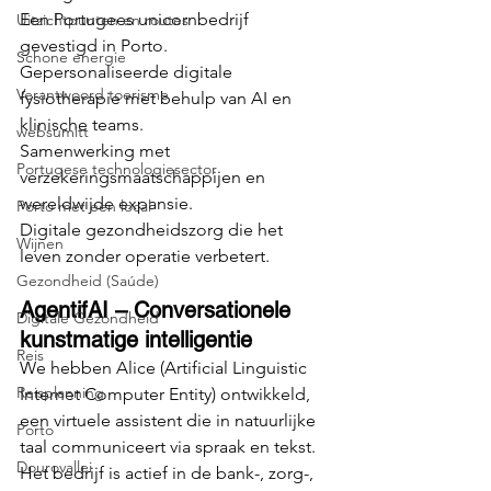
Een Portugees unicornbedrijf 
Uitzichtpunten en routes
gevestigd in Porto.
Schone energie
Gepersonaliseerde digitale 
Verantwoord toerisme
fysiotherapie met behulp van AI en 
klinische teams.
websumitt
Samenwerking met 
Portugese technologiesector
verzekeringsmaatschappijen en 
wereldwijde expansie.
Porto met een local
Digitale gezondheidszorg die het 
Wijnen
leven zonder operatie verbetert.
Gezondheid (Saúde)
AgentifAI – Conversationele 
Digitale Gezondheid
kunstmatige intelligentie
Reis
We hebben Alice (Artificial Linguistic 
Reisplanning
Internet Computer Entity) ontwikkeld, 
een virtuele assistent die in natuurlijke 
Porto
taal communiceert via spraak en tekst. 
Dourovallei
Het bedrijf is actief in de bank-, zorg-, 