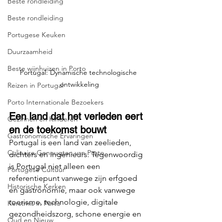
Beste rondleiding
Beste rondleiding
Portugese Keuken
Duurzaamheid
Beste wijnhuizen in Porto
Portugal: Dynamische technologische 
ontwikkeling
Reizen in Portugal
Porto Internationale Bezoekers
Een land dat het verleden eert 
Gezinnen en Kinderen
en de toekomst bouwt
Gastronomische Ervaringen
Portugal is een land van zeelieden, 
Culinaire Geneugten van Porto
dichters en ingenieurs. Tegenwoordig 
is Portugal niet alleen een 
Portugese Cultuur
referentiepunt vanwege zijn erfgoed 
Historische Kerken
en gastronomie, maar ook vanwege 
toerisme, technologie, digitale 
Kerstmis in Porto
gezondheidszorg, schone energie en 
Oud en Nieuw