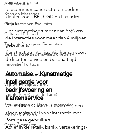
verzekerings- en 
Architectuur
telecommunicatiesector en bedient 
Spa’s en Massages
klanten zoals BPI, CGD en Lusíadas 
Saúde.
Organisatie van Excursies
Het automatiseert meer dan 55% van 
Cultureel Erfgoed
de interacties voor meer dan 4 miljoen 
Typische Portugese Gerechten
gebruikers.
Kunstmatige intelligentie humaniseert 
Belangrijkste Bezienswaardigheden v
de klantenservice en bespaart tijd.
Innovatief Portugal
Automaise – Kunstmatige 
Reistips (Dicas de Viagem)
intelligentie voor 
Wijnen en Wijntoerisme
bedrijfsvoering en 
Fadohuizen (Casas de Fado)
klantenservice
Natuuruitstapjes / Natuur Escapades
We hebben Quokka ontwikkeld, een 
eigen taalmodel voor interactie met 
Parkeren in Porto
Portugese gebruikers.
Gerês Avonturen
Actief in de retail-, bank-, verzekerings-, 