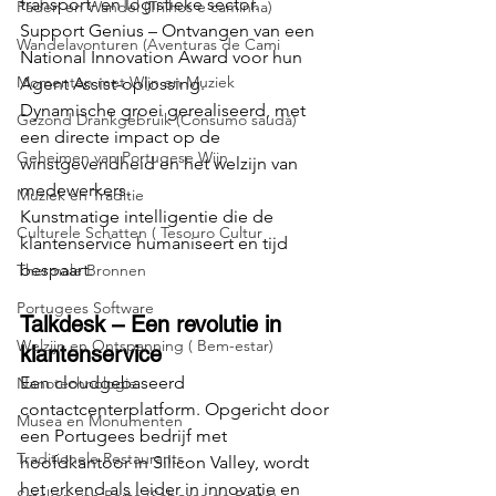
transport- en logistieke sector.
Paden en Wandel (Trilhos e caminha)
Support Genius – Ontvangen van een 
Wandelavonturen (Aventuras de Cami
National Innovation Award voor hun 
Momenten met Wijn en Muziek
Agent Assist-oplossing.
Dynamische groei gerealiseerd, met 
Gezond Drankgebruik (Consumo saudá)
een directe impact op de 
Geheimen van Portugese Wijn
winstgevendheid en het welzijn van 
medewerkers.
Muziek en Traditie
Kunstmatige intelligentie die de 
Culturele Schatten ( Tesouro Cultur
klantenservice humaniseert en tijd 
bespaart.
Thermale Bronnen
Portugees Software
Talkdesk – Een revolutie in 
Welzijn en Ontspanning ( Bem-estar)
klantenservice
Een cloudgebaseerd 
Nanotechnologie
contactcenterplatform. Opgericht door 
Musea en Monumenten
een Portugees bedrijf met 
Traditionele Restaurants
hoofdkantoor in Silicon Valley, wordt 
het erkend als leider in innovatie en 