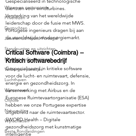
Gespecialiseerd in technologische 
Wijnen en gastronomie
diensten voor windturbines.
Versterking van het wereldwijde 
Privéreizen
leiderschap door de fusie met MWS.
Dagtochten
Portugese ingenieurs dragen bij aan 
de wereldwijde windenergiemarkt.
Juwelen uit Noord-Portugal
Standpunten en uitzichten
Critical Software (Coimbra) – 
Meeslepende ervaringen
Kritisch softwarebedrijf
Gespecialiseerd in kritieke software 
Verborgen pareltjes
voor de lucht- en ruimtevaart, defensie, 
Luchthaven
energie en gezondheidszorg. In 
Wijnproeven
samenwerking met Airbus en de 
Europese Ruimtevaartorganisatie (ESA) 
Olijfolie
hebben we onze Portugese expertise 
Natuuruitjes
uitgebreid naar de ruimtevaartsector. 
SWORD Health – Digitale 
Wijnschatten
gezondheidszorg met kunstmatige 
Beste Rondleidingen
intelligentie