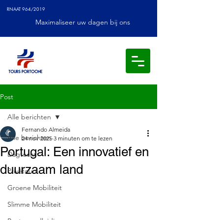
RNAAT 964/2019
Maximaliseer uw dagen bij ons
Post
Alle berichten
Fernando Almeida
Alle berichten
24 nov 2025
3 minuten om te lezen
Portugal: Een innovatief en
Dagtocht
duurzaam land
Privétours
Groene Mobiliteit
Slimme Mobiliteit