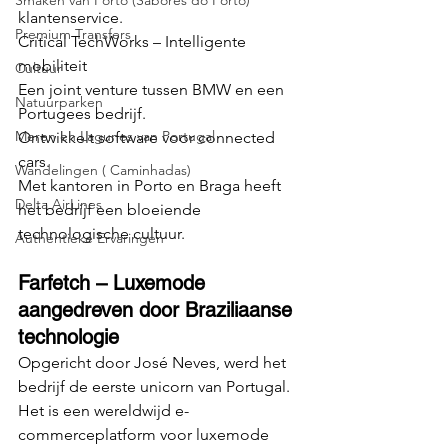
Smaken van Porto (Sabores do Porto)
klantenservice.
Premium Transfers
Critical TechWorks – Intelligente 
mobiliteit
Cultuur
Een joint venture tussen BMW en een 
Natuurparken
Portugees bedrijf.
Meren en Lagunes van Portugal
Ontwikkelt software voor connected 
cars.
Wandelingen ( Caminhadas)
Met kantoren in Porto en Braga heeft 
Delta AirLines
het bedrijf een bloeiende 
technologische cultuur.
Authentieke Ervaringen
Farfetch – Luxemode 
aangedreven door Braziliaanse 
technologie
Opgericht door José Neves, werd het 
bedrijf de eerste unicorn van Portugal.
Het is een wereldwijd e-
commerceplatform voor luxemode 