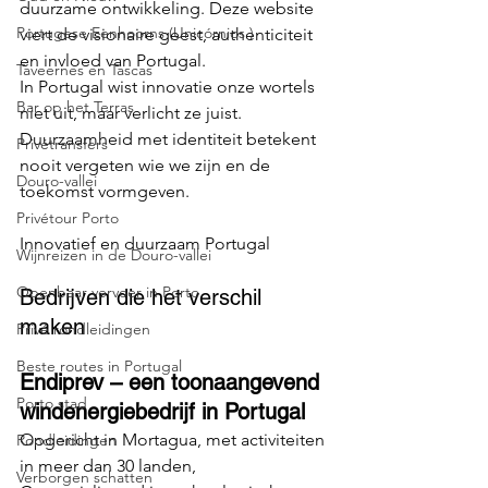
duurzame ontwikkeling. Deze website 
Portugese Eenhoorns (Unicórnios )
viert de visionaire geest, authenticiteit 
en invloed van Portugal.
Taveernes en Tascas
In Portugal wist innovatie onze wortels 
Bar op het Terras
niet uit, maar verlicht ze juist. 
Duurzaamheid met identiteit betekent 
Privétransfers
nooit vergeten wie we zijn en de 
Douro-vallei
toekomst vormgeven.
Privétour Porto
Innovatief en duurzaam Portugal
Wijnreizen in de Douro-vallei
Openbaar vervoer in Porto
Bedrijven die het verschil 
maken
Privé rondleidingen
Beste routes in Portugal
Endiprev – een toonaangevend 
Porto stad
windenergiebedrijf in Portugal
Opgericht in Mortagua, met activiteiten 
Rondleidingen
in meer dan 30 landen,
Verborgen schatten