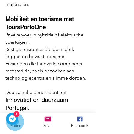
materialen.
Mobiliteit en toerisme met 
ToursPortoOne
Privévervoer in hybride of elektrische 
voertuigen.
Rustige reisroutes die de nadruk 
leggen op bewust toerisme.
Ervaringen die innovatie combineren 
met traditie, zoals bezoeken aan 
technologiecentra en slimme dorpen.
Duurzaamheid met identiteit
Innovatief en duurzaam 
Portugal.
1
Hernieuwbare energieproductie: 
zonne-energie, windenergie en 
Phone
Email
Facebook
waterkracht.