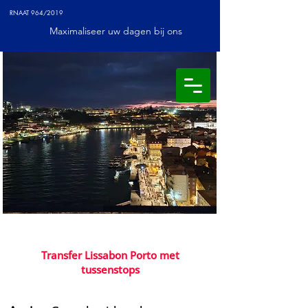
RNAAT 964/2019
Maximaliseer uw dagen bij ons
​Transfer Lissabon Porto met
tussenstops
Waar vind ik privétransfers in Portugal?