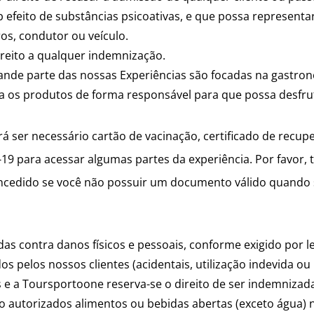
efeito de substâncias psicoativas, e que possa representar
ros, condutor ou veículo.
ireito a qualquer indemnização.
nde parte das nossas Experiências são focadas na gastrono
s produtos de forma responsável para que possa desfrut
á ser necessário cartão de vacinação, certificado de recup
-19 para acessar algumas partes da experiência. Por favor
ncedido se você não possuir um documento válido quando
as contra danos físicos e pessoais, conforme exigido por lei
s pelos nossos clientes (acidentais, utilização indevida ou 
s e a Toursportoone reserva-se o direito de ser indemniza
ão autorizados alimentos ou bebidas abertas (exceto água) n