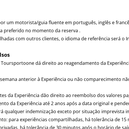
por um motorista/guia fluente em português, inglês e francê
ma preferido no momento da reserva .
lhadas com outros clientes, o idioma de referência será o In
lsos
 Toursportoone dá direito ao reagendamento da Experiênci
1 semana anterior à Experiência ou não comparecimento nã
tes da Experiência dão direito ao reembolso dos valores p
to da Experiência até 2 anos após a data original e penden
rá qualquer indemnização exceto por situação imprevista i
to: para experiências compartilhadas, há tolerância de 15 
privadas, há tolerância de 30 minutos após o horário de sa