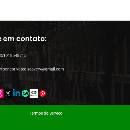
e em contato:
351918548715
rtooneprivatediscovery@gmail.com
Termos do Serviço