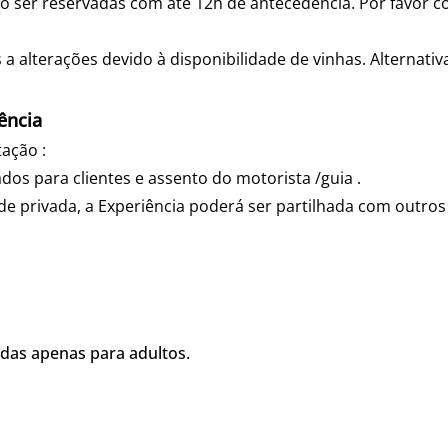
o ser reservadas com até 12h de antecedência. Por favor c
s a alterações devido à disponibilidade de vinhas. Alternat
cia ​​​
tação :
ados para clientes e assento do motorista /guia .
e privada, a Experiência poderá ser partilhada com outro
idas apenas para adultos.
: