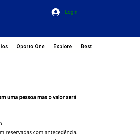
Login
ios
Oporto One
Explore
Best Hotels in Portugal
 com uma pessoa mas o valor será
a.
am reservadas com antecedência.