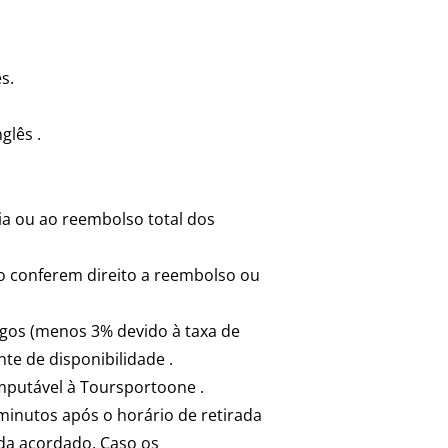
s.
glês .
a ou ao reembolso total dos
o conferem direito a reembolso ou
agos (menos 3% devido à taxa de
te de disponibilidade .
mputável à Toursportoone .
minutos após o horário de retirada
ída acordado. Caso os