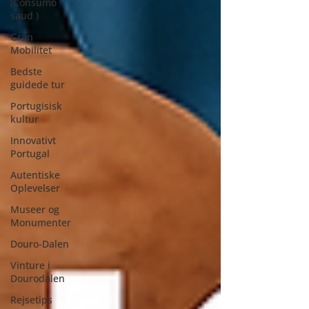
(Consumo
saud )
Grøn
Mobilitet
Bedste
guidede tur
Portugisisk
kultur
Innovativt
Portugal
Autentiske
Oplevelser
Museer og
Monumenter
Douro-Dalen
Vinture i
Dourodalen
Rejsetips