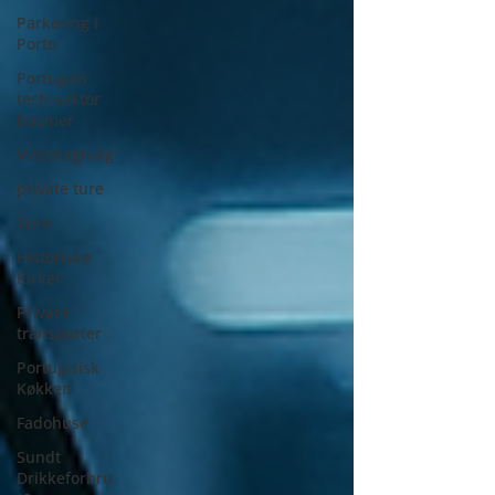
Parkering i
Porto
Portugals
tech-sektor
boomer
Vinsmagning
private ture
Ture
Historiske
Kirker
Private
transporter
Portugisisk
Køkken
Fadohuse
Sundt
Drikkeforbru