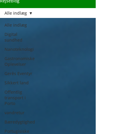
Rejseblog
Alle indlæg
Alle indlæg
Digital
sundhed
Nanoteknologi
Gastronomiske
Oplevelser
Gerês Eventyr
Sikkert land
Offentlig
transport i
Porto
vandretur
Bæredygtighed
Portugisiske