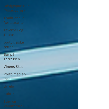
Udsigtspunkter
(Miradouros)
Traditionelle
Restauranter
Taverner og
Tascas
portugisiske
retter
Bar på
Terrassen
Vinens Skat
Porto med en
lokal
dyreliv
Kultur
Stier og
Vandreture (