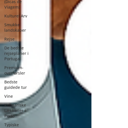
(Dicas de
Viagem)
Kulturel Arv
Smukke
landskaber
Rejse
De bedste
rejseplaner i
Portugal
Premium-
overførsler
Bedste
guidede tur
Vine
Kulinariske
Lækkerier i
Porto
Typiske