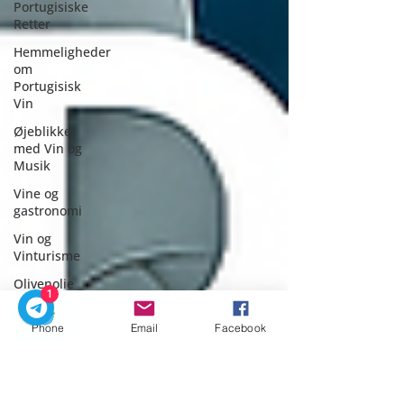
Portugisiske
Retter
Hemmeligheder
om
Portugisisk
Vin
Øjeblikke
med Vin og
Musik
Vine og
gastronomi
Vin og
Vinturisme
Olivenolie
1
Arkitektur
Phone
Email
Facebook
Dagsudflugter
Private Rejser
Dagstur