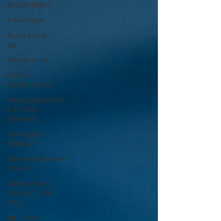
enhjørninger
Privat rejse
Porto privat
tur
Private Ture
Perler i
Nordportugal
Smagsoplevelser
fra Porto
(Sabores
Portugisisk
Software
Hovedattraktioner
i Porto
Nytårsaften (
Passagem do
Ano )
Jul i Porto