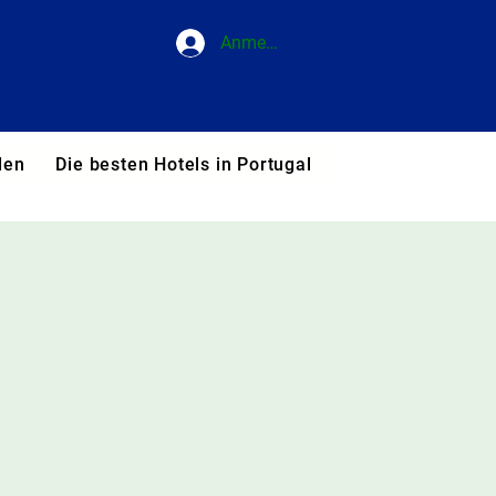
Anmelden
den
Die besten Hotels in Portugal
Blog
Unsere T
n