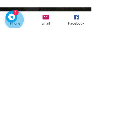
1
Phone
Email
Facebook
Es ist die perfekte Zeit, Portugal mit unseren
privaten Touren zu erkunden
Charité kontaktieren:
​Schnelllinks
Startseite
Nossos-Touren
​Transfers Stadt
Charme in Porto
​Kontakte