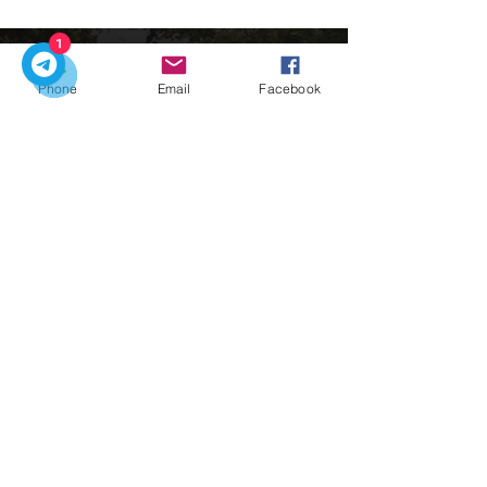
1
Phone
Email
Facebook
Es ist die perfekte Zeit, Portugal mit unseren
privaten Touren zu erkunden
Charité kontaktieren:
​Schnelllinks
Startseite
Nossos-Touren
​Transfers Stadt
Charme in Porto
​Kontakte