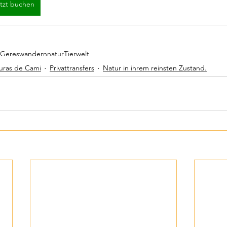
tzt buchen
 Geres
wandern
natur
Tierwelt
uras de Cami
Privattransfers
Natur in ihrem reinsten Zustand.