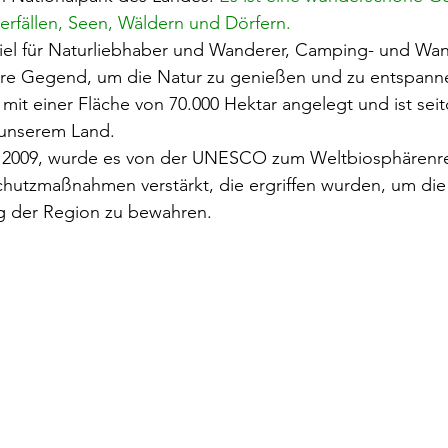
erfällen, Seen, Wäldern und Dörfern.
ustand.
Portugals Technologiesektor
Innovat
s Ziel für Naturliebhaber und Wanderer, Camping- und W
are Gegend, um die Natur zu genießen und zu entspann
mit einer Fläche von 70.000 Hektar angelegt und ist sei
lturerbe
Architektur
Weine und Gastronom
n unserem Land.
Schutzmaßnahmen verstärkt, die ergriffen wurden, um di
e Gesundheit
Grüne Mobilität
Organisation 
g der Region zu bewahren.
n Portugal
lissabon-oder-porto
Hauptattrakt
 e caminha)
Spas und Massagen
Porto mit 