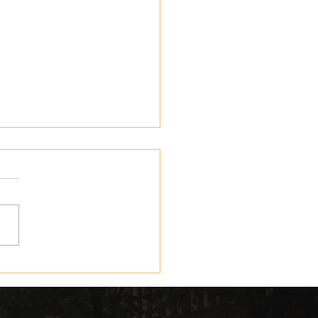
rte in Porto und
portugal