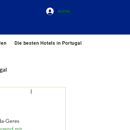
Anmelden
den
Die besten Hotels in Portugal
Blog
Unsere T
gal
Thermalquellen
da-Geres
egend mit 