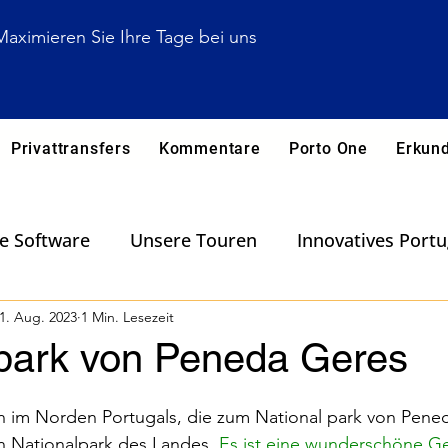
Maximieren Sie Ihre Tage bei uns
Privattransfers
Kommentare
Porto One
Erkun
he Software
Unsere Touren
Innovatives Portu
ls
1. Aug. 2023
Naturparks
1 Min. Lesezeit
Wanderungen ( Caminhadas)
 park von Peneda Geres
nnung (Bem )
Weitere Reiserouten in Portugal
on im Norden Portugals, die zum National park von Pene
n Nationalpark des Landes.
 Es ist eine wunderschöne G