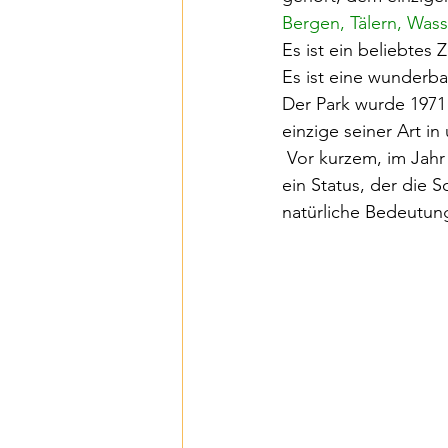
Bergen, Tälern, Wass
Natur in ihrem reinsten Z
Es ist ein beliebte
Es ist eine wunderb
Der Park wurde 1971 
Tradition & Zukunft
Ku
einzige seiner Art i
 Vor kurzem, im Jahr 2009, wurde es von der UNESCO zum Weltbiosphärenreservat erklärt, 
ein Status, der die 
Nachhaltigkeit
Digital
natürliche Bedeutun
Reiseplanung
Reisen i
Wege und Wander (Trilhos
Wild
Weinschatz