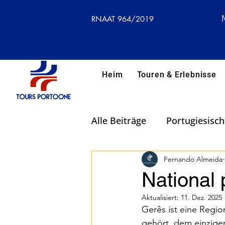
RNAAT 964/2019
Heim
Touren & Erlebnisse
Alle Beiträge
Portugiesisc
Seen und Lagunen Portuga
Fernando Almeida
National
Aktualisiert:
11. Dez. 2025
Wohlbefinden und Entspa
Gerês ist eine Regi
gehört, dem einzige