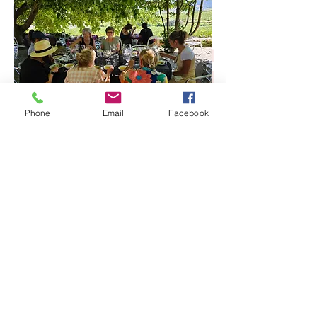
Phone
Email
Facebook
ポルトのベストガイド付きツアー
プライベート ツアーでポルトガルを探索するのに最適
な時期です。ドウロ渓谷の素晴らしい景色を発見し、ワ
インの試飲を楽しみ、都市の歴史的魅力を味わい、美食
を楽しみに来てください。さまざまなオプションを提供
することで、選択が容易になります。私たちのアパート
メントに一晩滞在する可能性も含まれています。
ポルトとポルトガルでの経験を最大限に楽しむための訪
問場所、旅程、レストランに関する提案をお手伝いしま
す。
アパートを借りる