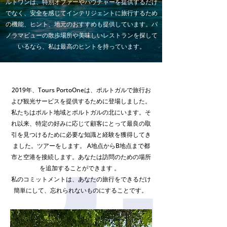
ルトワンは、特別オファーやバウチャーを提供するだけ
でなく、安全を感じてインテリジェントに旅行するため
の機能、ヒント、地元のおすすめも提供しています。パ
ノラマビューの散歩場所や美味しいレストランを探して
いるなら、私は最高のヒントを持っています。
パッケージと特別オファー
2019年、Tours PortoOneは、ポルトガルで旅行お
よび観光サービスを提供するために登場しました。
私たちはポルト地域とポルトガルの北にいます。そ
れ以来、特定の好みに応じて顧客にとって最良の取
引を見つけるために必要な知識と経験を獲得してき
ました。ツアーをします。 A地点からB地点まで都
市と空港を接続します。あなたは訪問のための場所
を追加することができます
。
私のコミットメントは、あなたの旅行をできるだけ
簡単にして、忘れられないものにすることです。