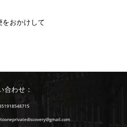
便をおかけして
い合わせ：
351918548715
rtooneprivatediscovery@gmail.com