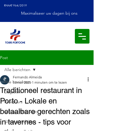
RNAAT 964/2019
Maximaliseer uw dagen bij ons
Post
Alle berichten
Fernando Almeida
Alle berichten
13 nov 2025
1 minuten om te lezen
Traditioneel restaurant in
Dagtocht
Porto - Lokale en
Privétours
betaalbare gerechten zoals
Groene Mobiliteit
in tavernes - tips voor
Slimme Mobiliteit