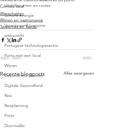
Uitzichtpunten en routes
Comida local
Wijnschatten
Schone energie
Wijnen en gastronomie
Verantwoord toerisme
Taveernes en Tascas
websumitt
Portugese technologiesector
Porto met een local
Wijnen
Alles weergeven
Recente blogposts
Gezondheid (Saúde)
Digitale Gezondheid
Reis
Reisplanning
Porto
Dourovallei