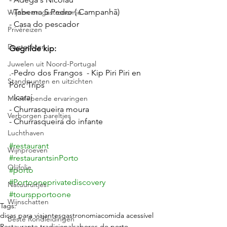
- Taberna S Pedro ( Campanhã)
Wijnen en gastronomie
- Casa do pescador 
Privéreizen
Dagtochten
Gegrilde kip: 
Juwelen uit Noord-Portugal
.-Pedro dos Frangos  - Kip Piri Piri en 
Standpunten en uitzichten
Porc Trips
- Icaraí 
Meeslepende ervaringen
- Churrasqueira moura
Verborgen pareltjes
- Churrasqueira do infante
Luchthaven
#restaurant
Wijnproeven
#restaurantsinPorto
Olijfolie
#porto
#Portooneprivatediscovery
Natuuruitjes
#tourspportoone
Wijnschatten
Tags:
dicas para viajantes
gastronomia
comida acessível
Beste Rondleidingen
Restaurante tradicional
sabores do porto