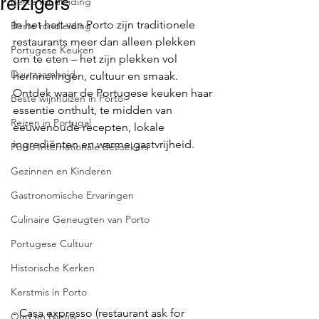
reizigers
Beste rondleiding
In het hart van Porto zijn traditionele 
Beste rondleiding
restaurants meer dan alleen plekken 
Portugese Keuken
om te eten – het zijn plekken vol 
Duurzaamheid
herinneringen, cultuur en smaak. 
Ontdek waar de Portugese keuken haar 
Beste wijnhuizen in Porto
essentie onthult, te midden van 
Reizen in Portugal
eeuwenoude recepten, lokale 
ingrediënten en warme gastvrijheid.
Porto Internationale Bezoekers
Gezinnen en Kinderen
Gastronomische Ervaringen
Culinaire Geneugten van Porto
Portugese Cultuur
Historische Kerken
Kerstmis in Porto
- Casa expresso (restaurant ask for 
Oud en Nieuw