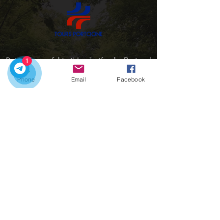
Det er den perfekte tiden å utforske Portugal
1
med våre private turer
Phone
Email
Facebook
Kontakt oss:
Kontakt oss:
Hjem
Våre turer
Byoverføringer
Sjarm i Porto
kontakter
+351918548715
portooneprivatediscovery@gmail.com