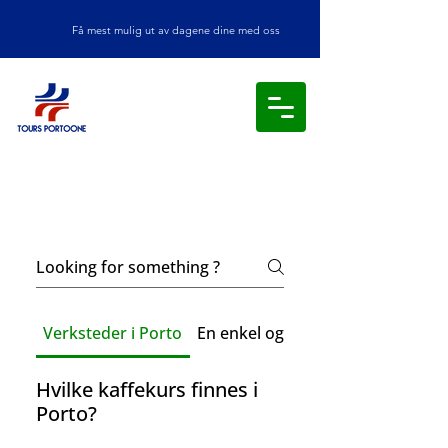
Få mest mulig ut av dagene dine med oss
Frequently asked
questions
Verksteder i Porto
En enkel og imøtekommende guid
Hvilke kaffekurs finnes i
Porto?