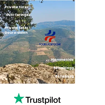
Private turer
Overføringer
Private turer i
Douro‑dalen
Hjemmeside
Reiseblogg
Feriebolig