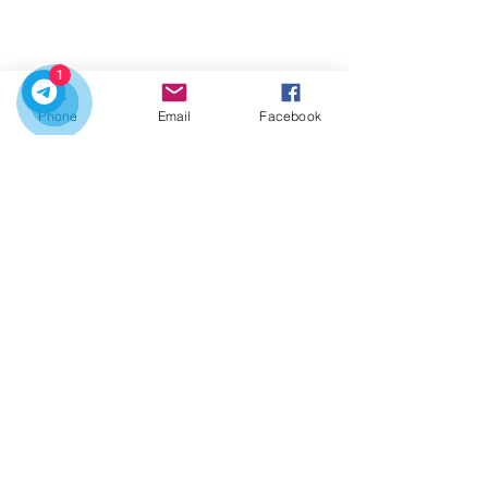
1
Phone
Email
Facebook
Det er den perfekte tiden å utforske Portugal
med våre private turer