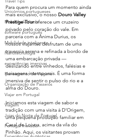
Travel Tips
Para quem procura um momento ainda 
Unicórnios portugueses
mais exclusivo, o nosso 
Douro Valley 
Mobilidade Verde
Prestige Tour 
oferece um cruzeiro 
privado pelo coração do vale. Em 
software português
parceria com a Ânima Durius, os 
Mobilidade inteligente
nossos viajantes desfrutam de uma 
travessia serena e refinada a bordo de 
Nanotecnologia
uma embarcação privada — 
experiências imersivas
deslizando entre vinhedos, falésias e 
paisagens intemporais. É uma forma 
Planeamento de Viagens
imersiva de sentir o pulso do rio e a 
Organização de Passeios
alma do Douro.
Viajar em Portugal
Iniciamos esta viagem de sabor e 
Viagem
tradição com uma visita à D’Origem, 
Joias do Norte de Portugal
uma pequena produção familiar em 
Casal de Loivos, acima da vila do 
Portugal Inovador
Pinhão. Aqui, os visitantes provam 
Experiências Autênticas