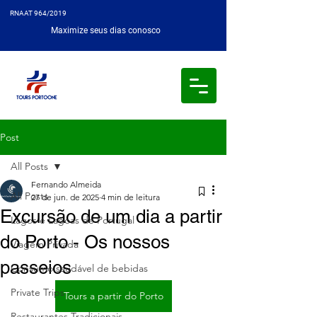
RNAAT 964/2019
Maximize seus dias conosco
Post
All Posts
Fernando Almeida
All Posts
27 de jun. de 2025
4 min de leitura
Excursão de um dia a partir
Lagos e Lagoas de Portugal
do Porto - Os nossos
Viagem Privada
passeios
Consumo saudável de bebidas
Private Trips
Tours a partir do Porto
Restaurantes Tradicionais