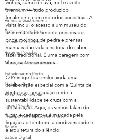
vinhos, sumo de uva, mel e azeite 
Passagem do Ano
premium — tudo produzido 
localmente com métodos ancestrais. A 
Vinhos e Gastronomia
visita inclui o acesso a um museu do 
Porto com um local
azeite cuidadosamente preservado, 
onde moinhos de pedra e prensas 
Transfers Privados
manuais dão vida à história do saber-
Viagens Privadas
fazer tradicional. É uma paragem com 
alma, sabor e memória.
Museus e Monumentos
Estacionar no Porto
O Prestige Tour inclui ainda uma 
Natal no Porto
colaboração especial com a Quinta de 
Ventozelo, um espaço onde a 
Passeios de um dia
sustentabilidade se cruza com a 
Tours Privados
sofisticação. Aqui, os vinhos falam do 
lugar, e cada prova é marcada pela 
Transportes Públicos em Porto
ligação ao território, à biodiversidade e 
Saúde
à arquitetura do silêncio.
Saúde Digital