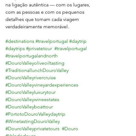
na ligação autêntica — com os lugares, 
com as pessoas e com os pequenos 
detalhes que tornam cada viagem 
verdadeiramente memorável.
#destinations
#travelportugal
#daytrip
#daytrips
#privatetour
#travelportugal
#travelportugalandnorth
#DouroValleyoliveoiltasting
#TraditionallunchDouroValley
#DouroValleyrivercruise
#DouroValleyvineyardexperiences
#DouroValleyluxurytour
#DouroValleywineestates
#DouroValleyboattour
#PortotoDouroValleydaytrip
#WinetastingDouroValley
#DouroValleyprivatetours
#Douro
#Valedodouro