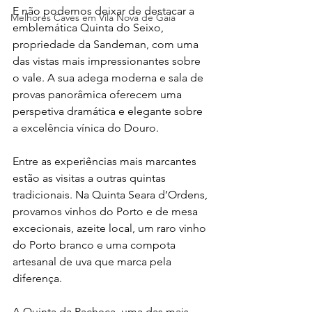
E não podemos deixar de destacar a 
Melhores Caves em Vila Nova de Gaia
emblemática Quinta do Seixo, 
propriedade da Sandeman, com uma 
das vistas mais impressionantes sobre 
o vale. A sua adega moderna e sala de 
provas panorâmica oferecem uma 
perspetiva dramática e elegante sobre 
a excelência vínica do Douro.
Entre as experiências mais marcantes 
estão as visitas a outras quintas 
tradicionais. Na Quinta Seara d’Ordens, 
provamos vinhos do Porto e de mesa 
excecionais, azeite local, um raro vinho 
do Porto branco e uma compota 
artesanal de uva que marca pela 
diferença.
A Quinta da Pacheca, uma das mais 