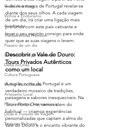
e deixe a magia de Portugal revelar-se 
Gerês Aventuras
diante dos seus olhos. A cada viagem 
Vinhos e Enoturismo
de um dia, irá criar uma ligação mais 
Arquitetura
profunda com este país cativante e 
levar o seu espírito consigo para onde 
Transferências Premium
quer que as suas viagens o levem.
Passeio de um dia
Descobrir o Vale do Douro: 
Ultimate Portugal Itineraries
Tours Privados Autênticos 
Delta AirLines
como um local
Cultura Portuguesa
A região norte de Portugal é um 
Melhor Visita Guiada
verdadeiro mosaico de tradições, 
Artesanto Local
paisagens e sabores inesquecíveis. Na 
Porto visitantes internacionais
Tours Porto One
, vamos além do 
habitual — criamos experiências 
Dicas e Truques de Viagem
personalizadas que captam a alma do 
Tesouros Culturais
Vale do Douro e o encanto vibrante do 