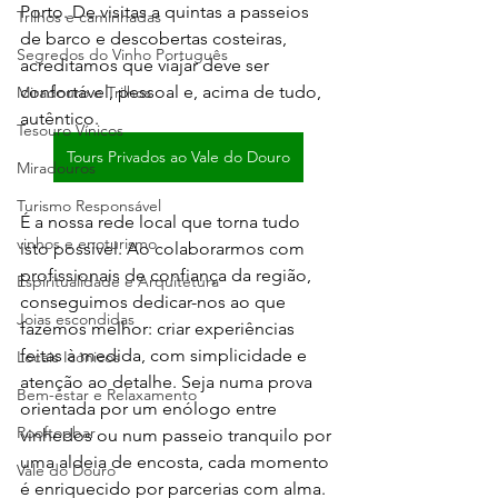
Porto. De visitas a quintas a passeios 
Trilhos e caminhadas
de barco e descobertas costeiras, 
Segredos do Vinho Português
acreditamos que viajar deve ser 
confortável, pessoal e, acima de tudo, 
Miradouro e Trilhos
autêntico.
Tesouro Vínicos
Tours Privados ao Vale do Douro
Miradouros
Turismo Responsável
É a nossa rede local que torna tudo 
vinhos e enoturismo
isto possível. Ao colaborarmos com 
profissionais de confiança da região, 
Espiritualidade e Arquitetura
conseguimos dedicar-nos ao que 
Joias escondidas
fazemos melhor: criar experiências 
feitas à medida, com simplicidade e 
Locais Icónicos
atenção ao detalhe. Seja numa prova 
Bem-estar e Relaxamento
orientada por um enólogo entre 
Rooftopbar
vinhedos ou num passeio tranquilo por 
uma aldeia de encosta, cada momento 
Vale do Douro
é enriquecido por parcerias com alma.