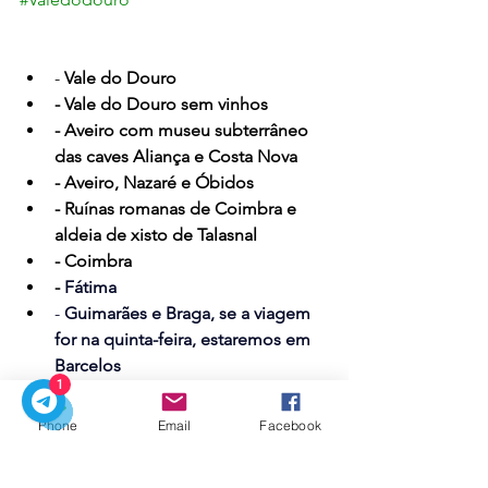
-
Vale do Douro
- 
Vale do Douro sem vinhos
- 
Aveiro com museu subterrâneo 
das caves Aliança e Costa Nova
- Aveiro, Nazaré e Óbidos
- 
Ruínas romanas de Coimbra e 
aldeia de xisto de Talasnal
- 
Coimbra
-
 Fátima
- 
Guimarães e Braga, se a viagem 
for na quinta-feira, estaremos em 
Barcelos
1
- Barcelos Ponte de Lima e Viana 
do Castelo
Phone
Email
Facebook
- Rota do Vinho Verde
- 
Gerês