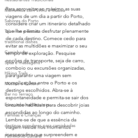
Para aproveitar ao máximo as suas 
Momentos com Vinho e Música
viagens de um dia a partir do Porto, 
Sabores do Porto
considere criar um itinerário detalhado 
que lhe permita desfrutar plenamente 
Tabernas e Tascas
de cada destino. Comece cedo para 
traditional dishes
evitar as multidões e maximizar o seu 
Caminhadas
tempo de exploração. Pesquise 
opções de transporte, seja de carro, 
Spas e massagens
comboio ou excursões organizadas, 
Hiking Trails
para garantir uma viagem sem 
complicações entre o Porto e os 
Museus e Cultura
destinos escolhidos. Abra-se à 
Bar no Terraço
espontaneidade e permita-se sair dos 
Escapadas na Natureza
circuitos habituais para descobrir joias 
escondidas ao longo do caminho. 
Famílias e Crianças
Lembre-se de que a essência da 
destinos populares para caminhadas
viagem reside nos momentos 
inesperados que surpreendem e 
Património Cultural