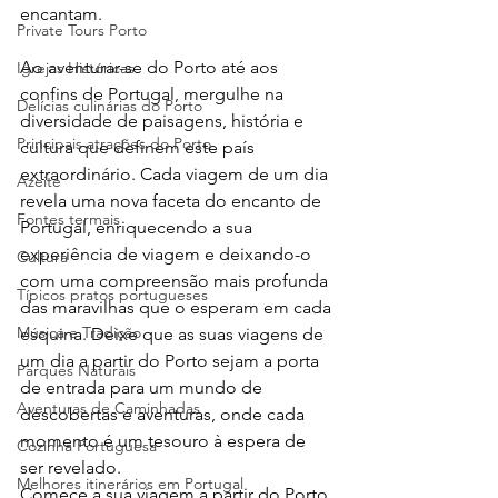
encantam.
Private Tours Porto
Ao aventurar-se do Porto até aos 
Igrejas Históricas
confins de Portugal, mergulhe na 
Delícias culinárias do Porto
diversidade de paisagens, história e 
Principais atrações do Porto
cultura que definem este país 
extraordinário. Cada viagem de um dia 
Azeite
revela uma nova faceta do encanto de 
Fontes termais
Portugal, enriquecendo a sua 
experiência de viagem e deixando-o 
Cultura
com uma compreensão mais profunda 
Típicos pratos portugueses
das maravilhas que o esperam em cada 
Música e Tradição
esquina. Deixe que as suas viagens de 
um dia a partir do Porto sejam a porta 
Parques Naturais
de entrada para um mundo de 
Aventuras de Caminhadas
descobertas e aventuras, onde cada 
momento é um tesouro à espera de 
Cozinha Portuguesa
ser revelado.
Melhores itinerários em Portugal
Comece a sua viagem a partir do Porto 