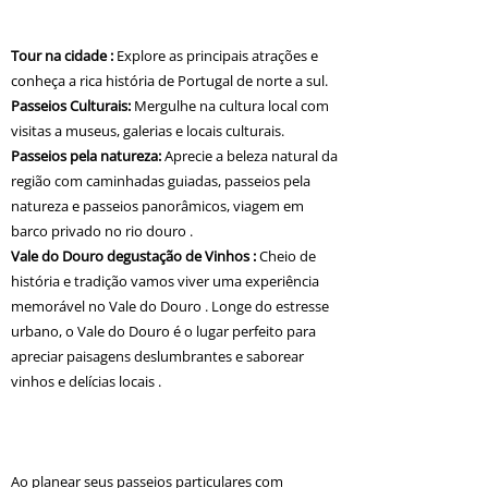
experiência autêntica. Escolha entre uma
variedade de opções de passeios, incluindo :
Tour na cidade :
Explore as principais atrações e
conheça a rica história de Portugal de norte a sul.
Passeios Culturais:
Mergulhe na cultura local com
visitas a museus, galerias e locais culturais.
Passeios pela natureza:
Aprecie a beleza natural da
região com caminhadas guiadas, passeios pela
natureza e passeios panorâmicos, viagem em
barco privado no rio douro .
Vale do Douro degustação de Vinhos :
Cheio de
história e tradição vamos viver uma experiência
memorável no Vale do Douro . Longe do estresse
urbano, o Vale do Douro é o lugar perfeito para
apreciar paisagens deslumbrantes e saborear
vinhos e delícias locais .
​Existem lugares históricos e paisagens únicas.
Existem culturas que merecem ser apreciadas e
admiradas.​
Ao planear seus passeios particulares com