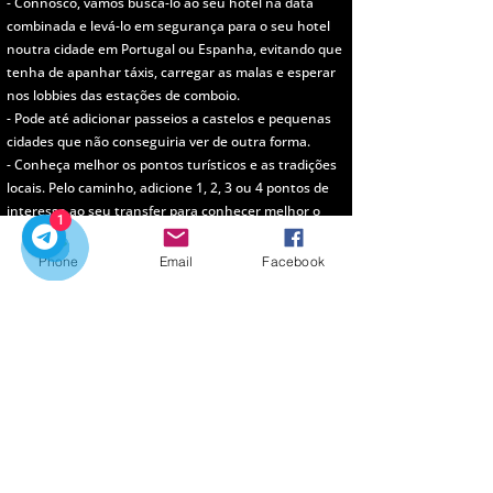
- Connosco, vamos buscá-lo ao seu hotel na data
combinada e levá-lo em segurança para o seu hotel
noutra cidade em Portugal ou Espanha, evitando que
tenha de apanhar táxis, carregar as malas e esperar
nos lobbies das estações de comboio.
- Pode até adicionar passeios a castelos e pequenas
cidades que não conseguiria ver de outra forma.
- Conheça melhor os pontos turísticos e as tradições
locais. Pelo caminho, adicione 1, 2, 3 ou 4 pontos de
interesse ao seu transfer para conhecer melhor o
1
país (acrescente paragens por 20 euros cada).
- Escolha a sua viagem e contacte-nos para mais
Phone
Email
Facebook
detalhes. Caso o seu transfer não esteja na lista, por
favor contacte-nos e enviaremos o valor em poucos
minutos.
Porquê escolher a
TOURPORTOONE ?
A TOURSPORTOONE
é
uma empresa portuguesa
dedicada a proporcionar experiências de viagem
autênticas e inesquecíveis em todo o Portugal.
Oferecemos tours privados e partilhados, transporte