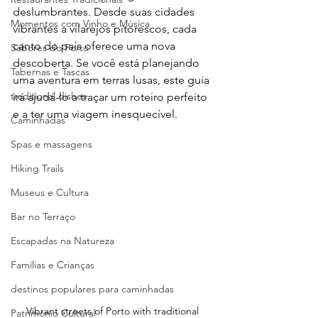
deslumbrantes. Desde suas cidades 
Momentos com Vinho e Música
vibrantes a vilarejos pitorescos, cada 
canto do país oferece uma nova 
Sabores do Porto
descoberta. Se você está planejando 
Tabernas e Tascas
uma aventura em terras lusas, este guia 
traditional dishes
irá ajudá-lo a traçar um roteiro perfeito 
e a ter uma viagem inesquecível.
Caminhadas
Spas e massagens
Hiking Trails
Museus e Cultura
Bar no Terraço
Escapadas na Natureza
Famílias e Crianças
destinos populares para caminhadas
Vibrant streets of Porto with traditional 
Património Cultural