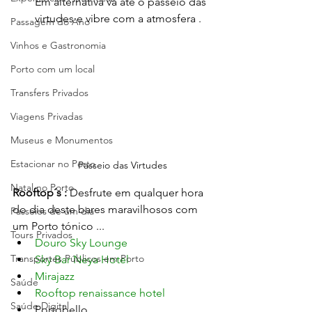
Em alternativa vá até o passeio das 
virtudes e vibre com a atmosfera .
Passagem do Ano
Vinhos e Gastronomia
Porto com um local
Transfers Privados
Viagens Privadas
Museus e Monumentos
Estacionar no Porto
Passeio das Virtudes
Natal no Porto
Rooftop´s : 
Desfrute em qualquer hora 
do dia deste bares maravilhosos com 
Passeios de um dia
um Porto tónico ...
Tours Privados
Douro Sky Lounge
Transportes Públicos em Porto
Sky Bar Neya Hotel
Mirajazz 
Saúde
Rooftop renaissance hotel
Saúde Digital
Portobello