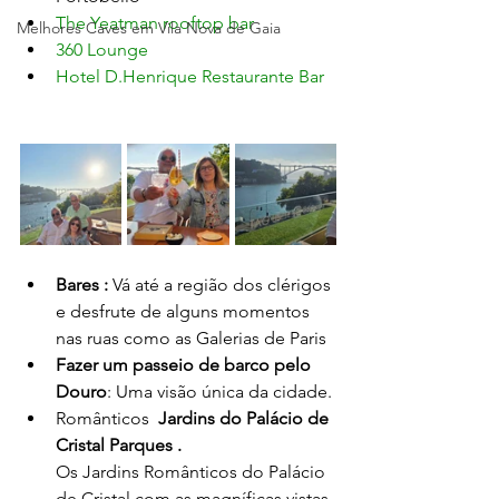
The Yeatman rooftop bar
Melhores Caves em Vila Nova de Gaia
360 Lounge
Hotel D.Henrique Restaurante Bar
Bares : 
Vá até a região dos clérigos 
e desfrute de alguns momentos 
nas ruas como as Galerias de Paris
Fazer um passeio de barco pelo 
Douro
: Uma visão única da cidade.
Românticos  
Jardins do Palácio de 
Cristal Parques .
Os Jardins Românticos do Palácio 
de Cristal com as magníficas vistas 