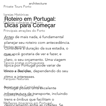
architecture
Private Tours Porto
Igrejas Históricas
Roteiro em Portugal: 
Delícias culinárias do Porto
Dicas para Começar
Principais atrações do Porto
Antes de mais nada, é fundamental 
Azeite
planejar seu roteiro com antecedência. 
Fontes termais
Considere a duração da sua estadia, o 
que você gostaria de ver e fazer, e 
Cultura
claro, o seu orçamento. Uma viagem 
Típicos pratos portugueses
típica por Portugal pode variar de 
Música e Tradição
cinco a dez dias, dependendo do seu 
ritmo e interesses.
Parques Naturais
Aventuras de Caminhadas
Portugal possui uma excelente 
infraestrutura de transporte, incluindo 
Cozinha Portuguesa
trens e ônibus que facilitam o 
Melhores itinerários em Portugal
deslocamento entre as cidades. Se 