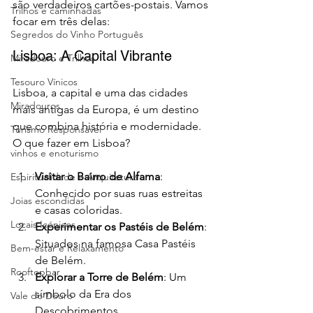
são verdadeiros cartões-postais. Vamos 
Trilhos e caminhadas
focar em três delas:
Segredos do Vinho Português
Lisboa: A Capital Vibrante
Miradouro e Trilhos
Tesouro Vínicos
Lisboa, a capital e uma das cidades 
Miradouros
mais antigas da Europa, é um destino 
que combina história e modernidade. 
Turismo Responsável
O que fazer em Lisboa?
vinhos e enoturismo
Visitar o Bairro de Alfama
: 
Espiritualidade e Arquitetura
Conhecido por suas ruas estreitas 
Joias escondidas
e casas coloridas.
Locais Icónicos
Experimentar os Pastéis de Belém
: 
Situados na famosa Casa Pastéis 
Bem-estar e Relaxamento
de Belém.
Rooftopbar
Explorar a Torre de Belém
: Um 
símbolo da Era dos 
Vale do Douro
Descobrimentos.