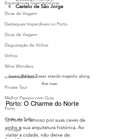
Experiências Gastronómicas
Castelo de São Jorge
Dicas de Viagem
Destaques Imperdíveis no Porto
Dicas de Viagem
Degustação de Vinhos
Vinhos
Wine Wonders
Iconic Belém Tower stands majestic along 
sustentabilidade
the river
Private Tour
Melhor Passeio com Guia
Porto: O Charme do Norte
Porto
Casas de Fado
O Porto é famoso por suas caves de 
vinho e sua arquitetura histórica. Ao 
Portugal
visitar a cidade, não deixe de: