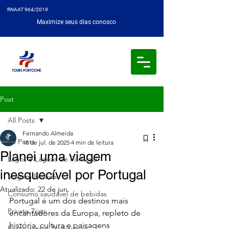
RNAAT 964/2019
Maximize seus dias conosco
Post
All Posts
Fernando Almeida
All Posts
18 de jul. de 2025
4 min de leitura
Planei uma viagem
Lagos e Lagoas de Portugal
inesquecível por Portugal
Viagem Privada
Atualizado:
22 de jun.
Consumo saudável de bebidas
Portugal é um dos destinos mais 
Private Trips
encantadores da Europa, repleto de 
história, cultura e paisagens 
Restaurantes Tradicionais