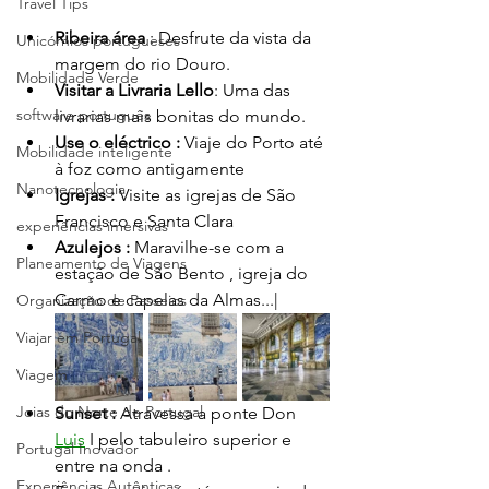
Travel Tips
Ribeira área 
: Desfrute da vista da 
Unicórnios portugueses
margem do rio Douro.
Mobilidade Verde
Visitar a Livraria Lello
: Uma das 
software português
livrarias mais bonitas do mundo.
Use o eléctrico : 
Viaje do Porto até 
Mobilidade inteligente
à foz como antigamente
Nanotecnologia
Igrejas : 
Visite as igrejas de São 
Francisco e Santa Clara 
experiências imersivas
Azulejos :
 Maravilhe-se com a 
Planeamento de Viagens
estação de São Bento , igreja do 
Carmo e capelas da Almas...|
Organização de Passeios
Viajar em Portugal
Viagem
Joias do Norte de Portugal
Sunset : 
Atravessa a ponte Don 
Luis
 I pelo tabuleiro superior e 
Portugal Inovador
entre na onda .
Experiências Autênticas