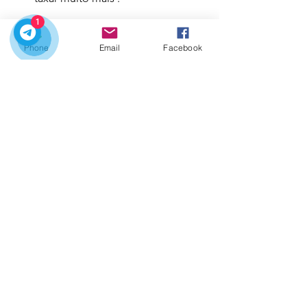
1
Phone
Email
Facebook
Multibanco no aeroporto do Porto
Verifique a estação do ano
: 
Portugal tem um clima 
mediterrâneo, mas pode ser 
diferente nas regiões do norte.
Compre bilhetes antecipados
: 
Para atrações populares, como a 
Torre de Belém.
Comboios:
 compre sempre o seu 