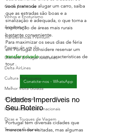
você pretende alugar um carro, saiba 
Gerês Aventuras
que as estradas são boas e a 
Vinhos e Enoturismo
sinalização é adequada, o que torna a 
Arquitetura
exploração de áreas mais rurais 
bastante conveniente.
Transferências Premium
Para maximizar os seus dias de féria 
Passeio de um dia
em Portugal considere reservar um 
transfer privado
 com características de 
Ultimate Portugal Itineraries
tour .
Delta AirLines
Cultura Portuguesa
Conatcte-nos - WhatsApp
Melhor Visita Guiada
Cidades Imperdíveis no 
Artesanto Local
Seu Roteiro
Porto visitantes internacionais
Dicas e Truques de Viagem
Portugal tem diversas cidades que 
Tesouros Culturais
merecem ser visitadas, mas algumas 