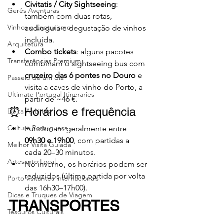
Civitatis / City Sightseeing
: 
Gerês Aventuras
também com duas rotas, 
Vinhos e Enoturismo
audioguia e degustação de vinhos 
incluída.
Arquitetura
Combo tickets
: alguns pacotes 
Transferências Premium
combinam o sightseeing bus com 
cruzeiro das 6 pontes no Douro
 e 
Passeio de um dia
visita a caves de vinho do Porto, a 
Ultimate Portugal Itineraries
partir de ~46 €.
⏰ Horários e frequência
Delta AirLines
Cultura Portuguesa
Funcionam geralmente entre 
09h30 e 19h00
, com partidas a 
Melhor Visita Guiada
cada 20–30 minutos.
Artesanto Local
No inverno, os horários podem ser 
reduzidos (última partida por volta 
Porto visitantes internacionais
das 16h30–17h00).
Dicas e Truques de Viagem
TRANSPORTES 
Tesouros Culturais