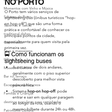
NO PORTO
Momentos com Vinho e Música
O Porto tem vários serviços de 
Sabores do Porto
sightseeing bus
 (ônibus turísticos “hop-
on hop-off”) que são uma forma 
Tabernas e Tascas
prática e confortável de conhecer os 
traditional dishes
principais pontos da cidade, 
especialmente para quem visita pela 
Caminhadas
primeira vez.
Spas e massagens
🚍 Como funcionam os 
Hiking Trails
sightseeing buses
Autocarros de dois andares, 
Museus e Cultura
geralmente com o piso superior 
Bar no Terraço
descoberto para melhor vista 
Escapadas na Natureza
panorâmica.
Sistema 
hop-on hop-off
: pode 
Famílias e Crianças
entrar e sair em qualquer paragem 
destinos populares para caminhadas
ao longo da rota, usando o 
mesmo bilhete durante 24h ou 48h.
Património Cultural