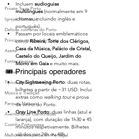
Incluem 
audioguias 
Private Tours Porto
multilíngues
 (normalmente em 9 
idiomas, incluindo inglês e 
Igrejas Históricas
português).
Delícias culinárias do Porto
Passam por locais emblemáticos 
Principais atrações do Porto
como 
Ribeira, Torre dos Clérigos, 
Casa da Música, Palácio de Cristal, 
Azeite
Castelo do Queijo, Jardim do 
Fontes termais
Morro em Gaia
 e muito mais.
🎟️ Principais operadores
Cultura
City Sightseeing Porto
: duas rotas, 
Típicos pratos portugueses
bilhetes a partir de ~31 USD. Inclui 
Música e Tradição
extras como 
walking tour
 e prova 
Parques Naturais
de vinho do Porto.
Gray Line Porto
: duas linhas (azul e 
Aventuras de Caminhadas
laranja), com duração de 1h30 e 45 
Cozinha Portuguesa
minutos respetivamente. Bilhetes 
válidos por 24h ou 48h.
Melhores itinerários em Portugal