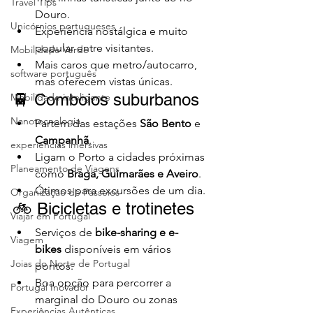
Travel Tips
Douro.
Unicórnios portugueses
Experiência nostálgica e muito 
popular entre visitantes.
Mobilidade Verde
Mais caros que metro/autocarro, 
software português
mas oferecem vistas únicas.
🚆 Comboios suburbanos
Mobilidade inteligente
Nanotecnologia
Partem das estações 
São Bento
 e 
Campanhã
.
experiências imersivas
Ligam o Porto a cidades próximas 
Planeamento de Viagens
como 
Braga, Guimarães e Aveiro
.
Ótimos para excursões de um dia.
Organização de Passeios
🚲 Bicicletas e trotinetes
Viajar em Portugal
Serviços de 
bike-sharing e e-
Viagem
bikes
 disponíveis em vários 
Joias do Norte de Portugal
pontos.
Boa opção para percorrer a 
Portugal Inovador
marginal do Douro ou zonas 
Experiências Autênticas