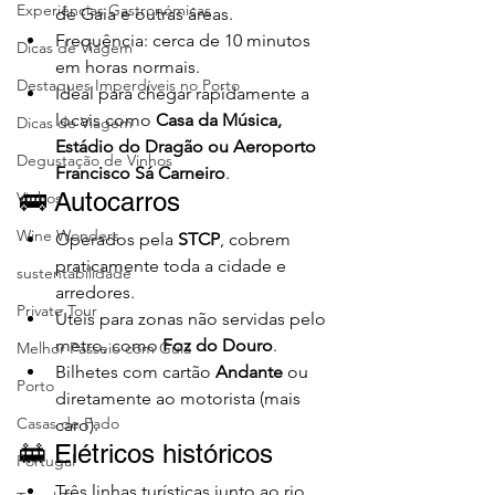
Experiências Gastronómicas
de Gaia e outras áreas.
Frequência: cerca de 10 minutos 
Dicas de Viagem
em horas normais.
Destaques Imperdíveis no Porto
Ideal para chegar rapidamente a 
locais como 
Casa da Música, 
Dicas de Viagem
Estádio do Dragão ou Aeroporto 
Degustação de Vinhos
Francisco Sá Carneiro
.
🚌 Autocarros
Vinhos
Wine Wonders
Operados pela 
STCP
, cobrem 
praticamente toda a cidade e 
sustentabilidade
arredores.
Private Tour
Úteis para zonas não servidas pelo 
metro, como 
Foz do Douro
.
Melhor Passeio com Guia
Bilhetes com cartão 
Andante
 ou 
Porto
diretamente ao motorista (mais 
Casas de Fado
caro).
🚋 Elétricos históricos
Portugal
Três linhas turísticas junto ao rio 