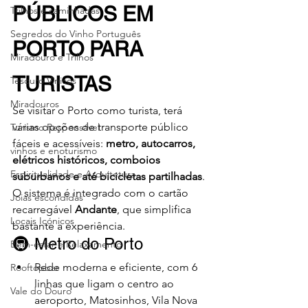
PÚBLICOS EM 
Trilhos e caminhadas
Segredos do Vinho Português
PORTO PARA 
Miradouro e Trilhos
TURISTAS
Tesouro Vínicos
Miradouros
Se visitar o Porto como turista, terá 
várias opções de transporte público 
Turismo Responsável
fáceis e acessíveis: 
metro, autocarros, 
vinhos e enoturismo
elétricos históricos, comboios 
Espiritualidade e Arquitetura
suburbanos e até bicicletas partilhadas
. 
O sistema é integrado com o cartão 
Joias escondidas
recarregável 
Andante
, que simplifica 
Locais Icónicos
bastante a experiência.
🚇 Metro do Porto
Bem-estar e Relaxamento
Rede moderna e eficiente, com 6 
Rooftopbar
linhas que ligam o centro ao 
Vale do Douro
aeroporto, Matosinhos, Vila Nova 