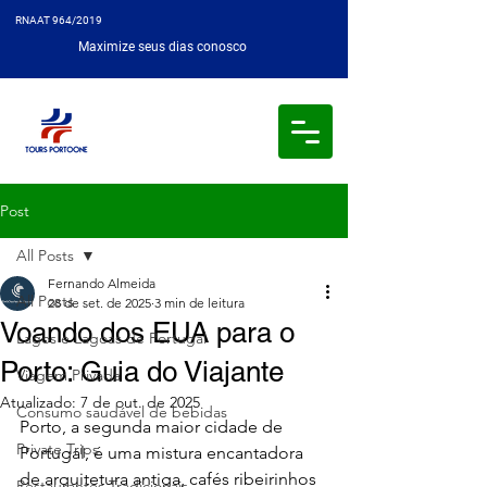
RNAAT 964/2019
Maximize seus dias conosco
Post
All Posts
Fernando Almeida
All Posts
28 de set. de 2025
3 min de leitura
Voando dos EUA para o
Lagos e Lagoas de Portugal
Porto: Guia do Viajante
Viagem Privada
Atualizado:
7 de out. de 2025
Consumo saudável de bebidas
Porto, a segunda maior cidade de 
Private Trips
Portugal, é uma mistura encantadora 
de arquitetura antiga, cafés ribeirinhos 
Restaurantes Tradicionais