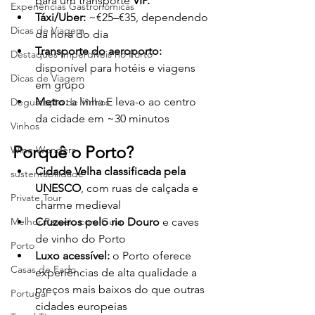
para um transporte 
VIP.
Experiências Gastronómicas
Táxi/Uber:
 ~€25–€35, dependendo 
Dicas de Viagem
da hora do dia
Transporte do aeroporto:
Destaques Imperdíveis no Porto
disponível para hotéis e viagens 
Dicas de Viagem
em grupo
Metro:
 a linha E leva-o ao centro 
Degustação de Vinhos
da cidade em ~30 minutos
Vinhos
Porquê o Porto?
Wine Wonders
Cidade Velha classificada pela 
sustentabilidade
UNESCO
, com ruas de calçada e 
Private Tour
charme medieval
Melhor Passeio com Guia
Cruzeiros pelo rio Douro
 e caves 
de vinho do Porto
Porto
Luxo acessível:
 o Porto oferece 
Casas de Fado
experiências de alta qualidade a 
preços mais baixos do que outras 
Portugal
cidades europeias