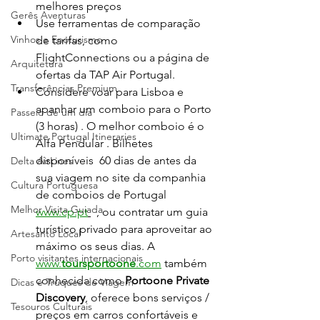
melhores preços
Gerês Aventuras
Use ferramentas de comparação 
Vinhos e Enoturismo
de tarifas, como 
FlightConnections ou a página de 
Arquitetura
ofertas da TAP Air Portugal.
Transferências Premium
Considere voar para Lisboa e 
apanhar um comboio para o Porto 
Passeio de um dia
(3 horas) . O melhor comboio é o 
Ultimate Portugal Itineraries
Alfa Pendular . Bilhetes 
disponíveis  60 dias de antes da 
Delta AirLines
sua viagem no site da companhia 
Cultura Portuguesa
de comboios de Portugal 
Melhor Visita Guiada
www.cp.pt
  , ou contratar um guia 
turístico privado para aproveitar ao 
Artesanto Local
máximo os seus dias. A 
Porto visitantes internacionais
www.
toursportoone
.com
 também 
conhecida como 
Portoone Private 
Dicas e Truques de Viagem
Discovery
, oferece bons serviços / 
Tesouros Culturais
preços em carros confortáveis e 