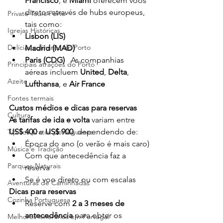
Francisco
, e 
Miami
 oferecem voos 
diretos através de hubs europeus, 
Private Tours Porto
tais como:
Igrejas Históricas
Lisbon (LIS)
Delícias culinárias do Porto
Madrid (MAD)
Paris (CDG)
   As companhias 
Principais atrações do Porto
aéreas incluem 
United
, 
Delta
, 
Azeite
Lufthansa
, e 
Air France
Fontes termais
Custos médios e dicas para reservas
Cultura
As tarifas de ida e volta 
variam entre 
US$ 400
 e 
US$ 900
, dependendo de:
Típicos pratos portugueses
Época do ano (o verão é mais caro)
Música e Tradição
Com que antecedência faz a 
Parques Naturais
reserva
Se é voo direto ou com escalas
Aventuras de Caminhadas
Dicas para reservas
Cozinha Portuguesa
Reserve com 
2 a 3 meses de 
antecedência
 para obter os 
Melhores itinerários em Portugal