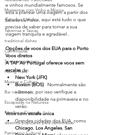
e vinhos mundialmente famosos. Se 
Momentos com Vinho e Música
está a planear uma viagem a partir dos 
Estados Unidos, aqui está tudo o que 
Sabores do Porto
precisa de saber para tornar a sua 
Tabernas e Tascas
viagem tranquila e agradável..
traditional dishes
Opções de voos dos EUA para o Porto
Caminhadas
Voos diretos
Spas e massagens
A TAP Air Portugal oferece voos
sem 
escalas 
de:
Hiking Trails
New York (JFK)
Museus e Cultura
Boston (BOS)
   Normalmente são 
sazonais, por isso verifique a 
Bar no Terraço
disponibilidade na primavera e no 
Escapadas na Natureza
verão.
Famílias e Crianças
Voos com escala única
Grandes cidades dos EUA, como 
destinos populares para caminhadas
Chicago
, 
Los Angeles
, 
San 
Património Cultural