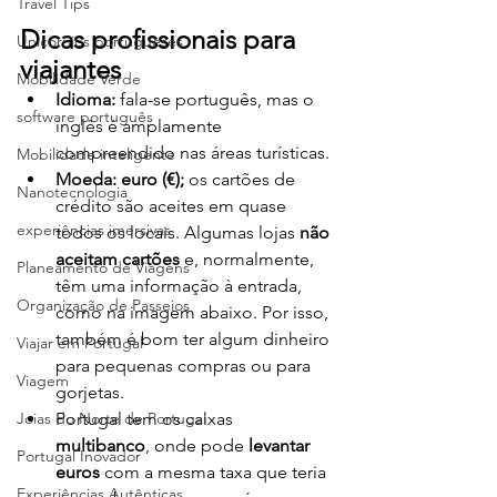
Travel Tips
Dicas profissionais para 
Unicórnios portugueses
viajantes
Mobilidade Verde
Idioma:
 fala-se português, mas o 
software português
inglês é amplamente 
compreendido nas áreas turísticas.
Mobilidade inteligente
Moeda: euro (€); 
os cartões de 
Nanotecnologia
crédito são aceites em quase 
experiências imersivas
todos os locais. Algumas lojas 
não 
aceitam cartões
 e, normalmente, 
Planeamento de Viagens
têm uma informação à entrada, 
Organização de Passeios
como na imagem abaixo. Por isso, 
também é bom ter algum dinheiro 
Viajar em Portugal
para pequenas compras ou para 
Viagem
gorjetas.
Joias do Norte de Portugal
Portugal tem os caixas
multibanco
, onde pode 
levantar 
Portugal Inovador
euros
 com a mesma taxa que teria 
Experiências Autênticas