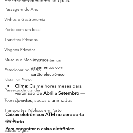
no seu banco no seu país.
Passagem do Ano
Vinhos e Gastronomia
Porto com um local
Transfers Privados
Viagens Privadas
Museus e Monumentos
Não aceitamos 
pagamentos com 
Estacionar no Porto
cartão electrónico
Natal no Porto
Clima:
 Os melhores meses para 
Passeios de um dia
visitar são de 
Abril
 a 
Setembro
 — 
quentes, secos e animados.
Tours Privados
Transportes Públicos em Porto
Caixas eletrônicos ATM no aeroporto 
Saúde
do Porto
Para encontrar o caixa eletrônico 
Saúde Digital