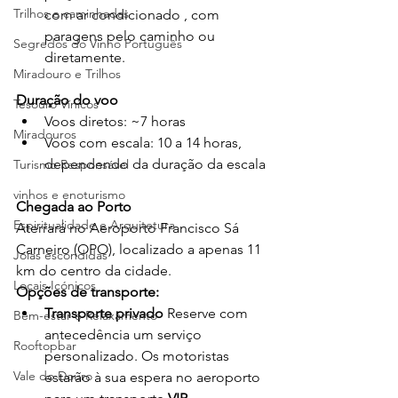
Trilhos e caminhadas
com ar condicionado , com 
paragens pelo caminho ou 
Segredos do Vinho Português
diretamente.
Miradouro e Trilhos
Duração do voo
Tesouro Vínicos
Voos diretos: ~7 horas
Miradouros
Voos com escala: 10 a 14 horas, 
dependendo da duração da escala
Turismo Responsável
vinhos e enoturismo
Chegada ao Porto
Espiritualidade e Arquitetura
Aterrará no Aeroporto Francisco Sá 
Carneiro (OPO), localizado a apenas 11 
Joias escondidas
km do centro da cidade.
Locais Icónicos
Opções de transporte:
Transporte privado
 Reserve com 
Bem-estar e Relaxamento
antecedência um serviço 
Rooftopbar
personalizado. Os motoristas 
Vale do Douro
estarão à sua espera no aeroporto 