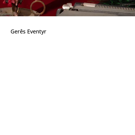
Gerês Eventyr
re
k Software