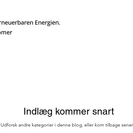
 boomer
ros)
Traditionelle Restauranter
Taverner og 
erneuerbaren Energien.
oomer
ar på Terrassen
Vinens Skat
Porto med en lo
hos e )
Skjulte Perler
Søer og Laguner i Portu
Indlæg kommer snart
Udforsk andre kategorier i denne blog, eller kom tilbage sener