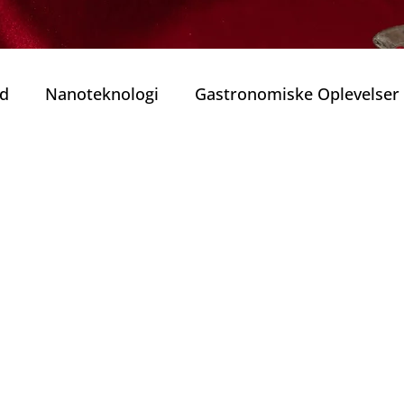
ed
Nanoteknologi
Gastronomiske Oplevelser
 transport i Porto
vandretur
Bæredygtighed
r
Privat rejse
Porto privat tur
Private Tu
Smagsoplevelser fra Porto (Sabores
Portugisis
o
Nytårsaften ( Passagem do Ano )
Jul i Porto