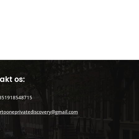
akt os:
351918548715
rtooneprivatediscovery@gmail.com