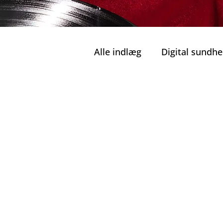
Alle indlæg
Digital sundh
Sikkert land
Offentlig
Portugisiske enhjørninge
Perler i Nordportugal
Hovedattraktioner i Port