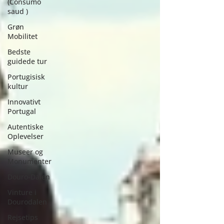
(Consumo
saud )
Grøn
Mobilitet
Bedste
guidede tur
Portugisisk
kultur
Innovativt
Portugal
Autentiske
Oplevelser
Museer og
Monumenter
Douro-Dalen
Vinture i
Dourodalen
Rejsetips