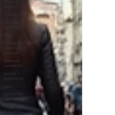
(Dicas de
Viagem)
Kulturel Arv
Smukke
landskaber
Rejse
De bedste
rejseplaner i
Portugal
Premium-
overførsler
Bedste
guidede tur
Vine
Kulinariske
Lækkerier i
Porto
Typiske