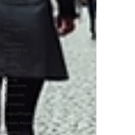
Portugisiske
Retter
Hemmeligheder
om
Portugisisk
Vin
Øjeblikke
med Vin og
Musik
Vine og
gastronomi
Vin og
Vinturisme
Olivenolie
Arkitektur
Dagsudflugter
Private Rejser
Dagstur