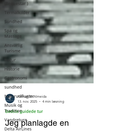
(Bem-estar )
Termalkilder
Sundhed
Spa og
Massage
Ansvarlig
Turisme
Natur
Historie
Gastronomi
sundhed
Naturudflugter
Musik og
Tradition
Vandreture
Fernando Almeida
13. nov. 2025
4 min læsning
Delta AirLines