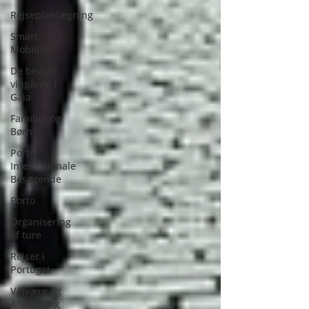
Rejseplanlægning
Smart
Mobilitet
De bedste
vingårde i
Gaia
Familier og
Børn
Porto
Internationale
Besøgende
Porto
Organisering
af ture
Rejser i
Portugal
Velvære og
Afslapning