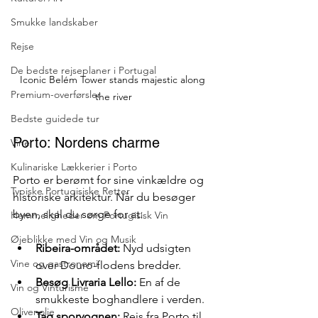
Smukke landskaber
Rejse
De bedste rejseplaner i Portugal
Iconic Belém Tower stands majestic along 
Premium-overførsler
the river
Bedste guidede tur
Porto: Nordens charme
Vine
Kulinariske Lækkerier i Porto
Porto er berømt for sine vinkældre og 
Typiske Portugisiske Retter
historiske arkitektur. Når du besøger 
byen, skal du sørge for at:
Hemmeligheder om Portugisisk Vin
Øjeblikke med Vin og Musik
Ribeira-området:
 Nyd udsigten 
Vine og gastronomi
over Douro-flodens bredder.
Besøg Livraria Lello:
 En af de 
Vin og Vinturisme
smukkeste boghandlere i verden.
Olivenolie
Tag sporvognen:
 Rejs fra Porto til 