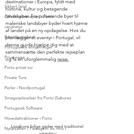
destinationer i Europa, fyldt med 
Sikkert land
historie, kultur og betagende 
landskaber. Fra pulserende byer til 
Offentlig transport i Porto
maleriske landsbyer byder hvert hjørne 
vandretur
af landet på en ny opdagelse. Hvis du 
Bæredygtighed
planlægger et eventyr i Portugal, vil 
denne guide hjælpe dig med at 
Portugisiske enhjørninger
sammensætte den perfekte rejseplan 
Privat rejse
og få en uforglemmelig 
rejse.
Porto privat tur
Private Ture
Perler i Nordportugal
Smagsoplevelser fra Porto (Sabores
Portugisisk Software
Hovedattraktioner i Porto
Lissabons livlige gader med traditionel 
Nytårsaften ( Passagem do Ano )
arkitektur