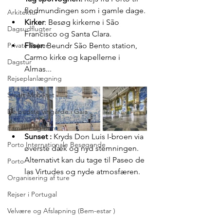
flodmundingen som i gamle dage.
Arkitektur
Kirker
: Besøg kirkerne i São 
Dagsudflugter
Francisco og Santa Clara.
Fliser:
 Beundr São Bento station, 
Private Rejser
Carmo kirke og kapellerne i 
Dagstur
Almas...
Rejseplanlægning
Smart Mobilitet
De bedste vingårde i Gaia
Familier og Børn
Sunset : 
Kryds Don Luis I-broen via 
Porto Internationale Besøgende
øverste dæk og nyd stemningen.
Alternativt kan du tage til Paseo de 
Porto
las Virtudes og nyde atmosfæren.
Organisering af ture
Rejser i Portugal
Velvære og Afslapning (Bem-estar )