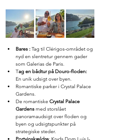
Bares : 
Tag til Clérigos-området og 
nyd en slentretur gennem gader 
som Galerias de Paris.
T
ag en bådtur på Douro-floden:
En unik udsigt over byen.
Romantiske parker i Crystal Palace 
Gardens.
De romantiske 
Crystal Palace 
Gardens
 med storslået 
panoramaudsigt over floden og 
byen og udsigtspunkter på 
strategiske steder.
Portvinskældre
: Kryds Dom Luís I-