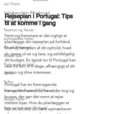
Jul i Porto
Udsigtspunkter (Miradouros)
Rejseplan i Portugal: Tips 
Traditionelle Restauranter
til at komme i gang
Taverner og Tascas
Først og fremmest er det vigtigt at 
portugisiske retter
planlægge din rejseplan på forhånd. 
Bar på Terrassen
Overvej længden af ​​dit ophold, hvad 
du gerne vil se og lave, og selvfølgelig 
Vinens Skat
dit budget. En typisk tur til Portugal kan 
Porto med en lokal
vare fra fem til ti dage, afhængigt af dit 
tempo og dine interesser.
dyreliv
Kultur
Portugal har en fremragende 
transportinfrastruktur, herunder tog og 
Stier og Vandreture ( Trilhos e )
busser, der gør det nemt at rejse 
Skjulte Perler
mellem byer. Hvis du planlægger at 
Søer og Laguner i Portugal
leje en bil, skal du være opmærksom 