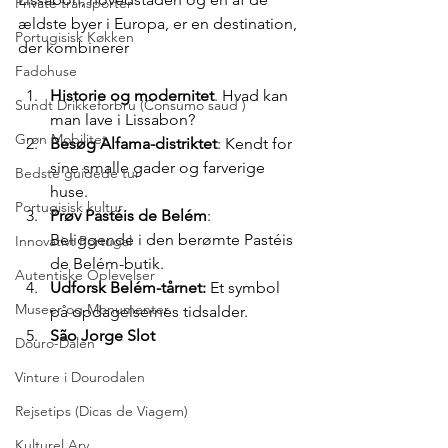
Private transporter
ældste byer i Europa, er en destination, 
Portugisisk Køkken
der kombinerer 
Fadohuse
Historie og modernitet
. Hvad kan 
Sundt Drikkeforbru (Consumo saud )
man lave i Lissabon?
Grøn Mobilitet
Besøg Alfama-distriktet
: Kendt for 
sine smalle gader og farverige 
Bedste guidede tur
huse.
Portugisisk kultur
Prøv Pastéis de Belém
: 
Beliggende i den berømte Pastéis 
Innovativt Portugal
de Belém-butik.
Autentiske Oplevelser
Udforsk Belém-tårnet:
 Et symbol 
Museer og Monumenter
på opdagelsernes tidsalder.
São Jorge Slot
Douro-Dalen
Vinture i Dourodalen
Rejsetips (Dicas de Viagem)
Kulturel Arv