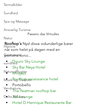
Termalkilder
Sundhed
Spa og Massage
Ansvarlig Turisme
Passeio das Virtudes
Natur
Rooftop´s 
Nyd disse vidunderlige barer 
Historie
når som helst på dagen med en 
Gastronomi
portvins-tonic...
Douro Sky Lounge
sundhed
Sky Bar Neya Hotel
Naturudflugter
Mirajazz 
Rooftop renaissance hotel
Musik og Tradition
Portobello
Vandreture
The Yeatman rooftop bar
Delta AirLines
360 Lounge
Hotel D.Henrique Restaurante Bar