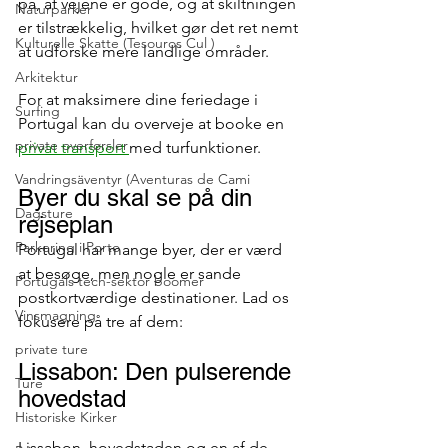
på, at vejene er gode, og at skiltningen 
Naturparker
er tilstrækkelig, hvilket gør det ret nemt 
Kulturelle Skatte (Tesouros Cul )
at udforske mere landlige områder.
Arkitektur
For at maksimere dine feriedage i 
Surfing
Portugal kan du overveje at booke en 
private overførsler
privat transport 
med turfunktioner.
Vandringsäventyr (Aventuras de Cami
Byer du skal se på din 
Dagsture
rejseplan
Parkering i Porto
Portugal har mange byer, der er værd 
at besøge, men nogle er sande 
Portugals tech-sektor boomer
postkortværdige destinationer. Lad os 
Vinsmagning
fokusere på tre af dem:
private ture
Lissabon: Den pulserende 
Ture
hovedstad
Historiske Kirker
Lissabon, hovedstaden og en af ​​de 