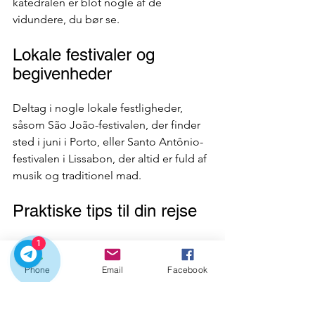
katedralen er blot nogle af de 
vidundere, du bør se.
Lokale festivaler og 
begivenheder
Deltag i nogle lokale festligheder, 
såsom São João-festivalen, der finder 
sted i juni i Porto, eller Santo Antônio-
festivalen i Lissabon, der altid er fuld af 
musik og traditionel mad.
Praktiske tips til din rejse
1
Veksle penge derhjemme:
 Undgå 
høje gebyrer i udlandet.
Phone
Email
Facebook
Brug en portugisisk hæveautomat
: 
til at hæve penge. Maksimum pr. 