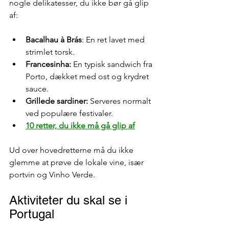
nogle delikatesser, du ikke bør gå glip 
af:
Bacalhau à Brás
: En ret lavet med 
strimlet torsk.
Francesinha: 
En typisk sandwich fra 
Porto, dækket med ost og krydret 
sauce.
Grillede sardiner:
 Serveres normalt 
ved populære festivaler.
10 retter, du ikke må gå glip af
Ud over hovedretterne må du ikke 
glemme at prøve de lokale vine, især 
portvin og Vinho Verde.
Aktiviteter du skal se i 
Portugal