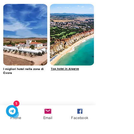
I migliori hotel nella zona di
Top hotel in Algarve
Évora
1
Phone
Email
Facebook