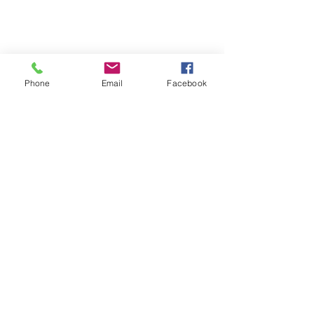
Phone
Email
Facebook
È il momento perfetto per esplorare il
Portogallo con i nostri tour privati