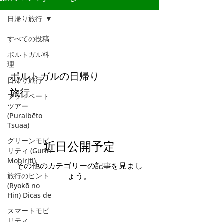
日帰り旅行
すべての投稿
日帰り旅行
ポルトガル料
理
ポルトガルの日帰り
日帰り旅行
旅行
プライベート
ツアー
(Puraibēto
Tsuaa)
グリーンモビ
近日公開予定
リティ (Gurīn
Mobiriti)
その他のカテゴリーの記事を見まし
旅行のヒント
ょう。
(Ryokō no
Hin) Dicas de
スマートモビ
リティ