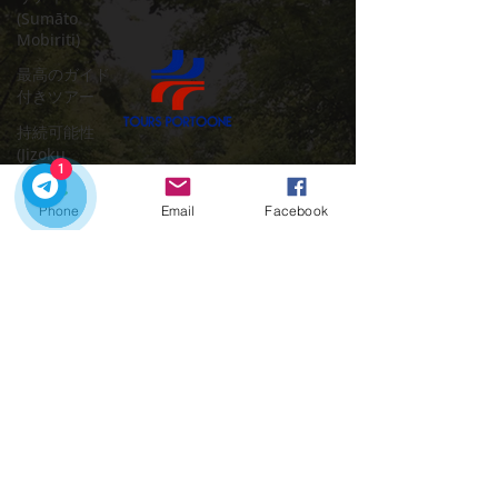
(Sumāto
Mobiriti)
最高のガイド
付きツアー
持続可能性
(Jizoku
1
Kanōsei)
プライベートツアーでポルトガルを探索する
のに最適な時期です
ポルトのおす
Phone
Email
Facebook
すめワイナリ
お問い合わせ：
ー
クイックリンク
Porto
ホーム
ポルトガルを
ツアー
旅する
(Travel in
市内送迎
Portugal)
ポルトの魅力
連絡先
ポルト 国際的
な訪問者
(Porto
+351918548715
International