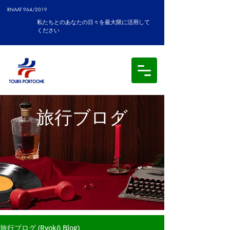
RNAAT 964/2019
私たちとのあなたの日々を最大限に活用して
ください
旅行ブログ
旅行ブログ (Ryokō Blog)