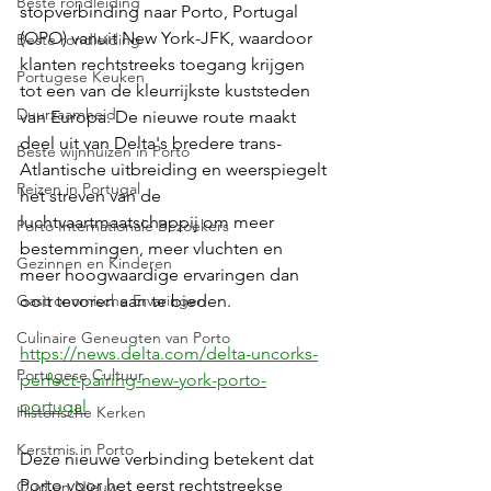
Beste rondleiding
stopverbinding naar Porto, Portugal 
(OPO) vanuit New York-JFK, waardoor 
Beste rondleiding
klanten rechtstreeks toegang krijgen 
Portugese Keuken
tot een van de kleurrijkste kuststeden 
Duurzaamheid
van Europa. De nieuwe route maakt 
deel uit van Delta's bredere trans-
Beste wijnhuizen in Porto
Atlantische uitbreiding en weerspiegelt 
Reizen in Portugal
het streven van de 
luchtvaartmaatschappij om meer 
Porto Internationale Bezoekers
bestemmingen, meer vluchten en 
Gezinnen en Kinderen
meer hoogwaardige ervaringen dan 
Gastronomische Ervaringen
ooit tevoren aan te bieden.
Culinaire Geneugten van Porto
https://news.delta.com/delta-uncorks-
Portugese Cultuur
perfect-pairing-new-york-porto-
portugal
Historische Kerken
Kerstmis in Porto
Deze nieuwe verbinding betekent dat 
Porto voor het eerst rechtstreekse 
Oud en Nieuw