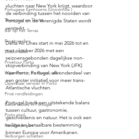
vluchten naar New York krijgt, waardoor 
Portugese Eenhoorns (Unicórnios )
de verbinding tussen het noorden van 
Taveernes en Tascas
Portugal en de Verenigde Staten wordt 
versterkt.
Bar op het Terras
Privétransfers
Delta Air Lines start in mei 2026 tot en 
met oktober 2026 met een 
Douro-vallei
seizoensgebonden dagelijkse non-
Privétour Porto
stopverbinding van New York (JFK) 
Wijnreizen in de Douro-vallei
naar Porto, Portugal, als onderdeel van 
een groter initiatief voor meer trans-
Openbaar vervoer in Porto
Atlantische vluchten.
Privé rondleidingen
Portugal biedt een uitstekende balans 
Beste routes in Portugal
tussen cultuur, gastronomie, 
Porto stad
geschiedenis en natuur. Het is ook een 
veilige en betaalbare bestemming 
Rondleidingen
binnen Europa voor Amerikanen.
Verborgen schatten