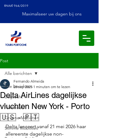
RNAAT 964/2019
Maximaliseer uw dagen bij ons
Post
Alle berichten
Fernando Almeida
Alle berichten
28 sep 2025
1 minuten om te lezen
Delta AirLines dagelijkse
Dagtocht
vluchten New York - Porto
Privétours
🇺🇸 - 🇵🇹
Groene Mobiliteit
Delta lanceert vanaf 21 mei 2026 haar 
Slimme Mobiliteit
allereerste dagelijkse non-