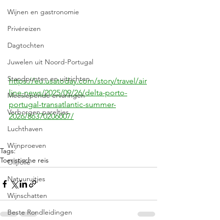
Wijnen en gastronomie
Privéreizen
Dagtochten
Juwelen uit Noord-Portugal
Standpunten en uitzichten
https://eu.usatoday.com/story/travel/air
line-news/2025/09/26/delta-porto-
Meeslepende ervaringen
portugal-transatlantic-summer-
Verborgen pareltjes
2026/86370206007/
Luchthaven
Wijnproeven
Tags:
Toeristische reis
Olijfolie
Natuuruitjes
Wijnschatten
Beste Rondleidingen