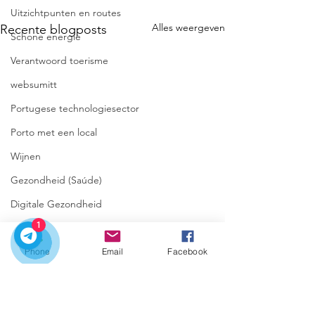
Uitzichtpunten en routes
Alles weergeven
Recente blogposts
Schone energie
Verantwoord toerisme
websumitt
Portugese technologiesector
Porto met een local
Wijnen
Gezondheid (Saúde)
Digitale Gezondheid
1
Reis
Reisplanning
Phone
Email
Facebook
Porto
Dourovallei