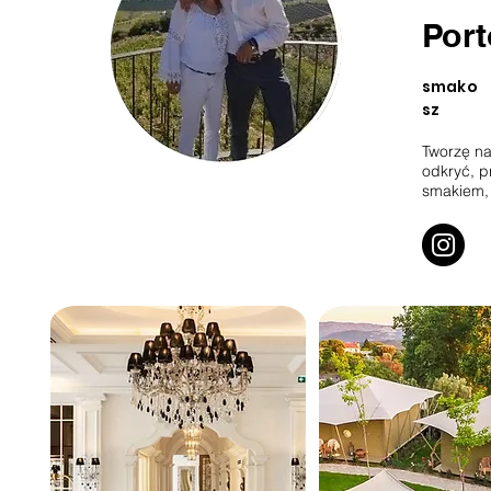
Port
smako
sz
Tworzę na
odkryć, p
smakiem, 