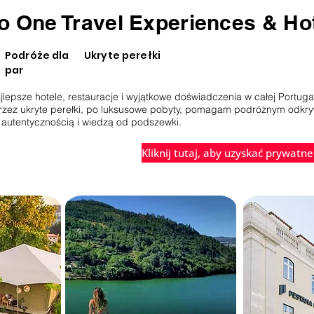
o One Travel Experiences & Ho
Podróże dla
Ukryte perełki
par
jlepsze hotele, restauracje i wyjątkowe doświadczenia w całej Portugal
rzez ukryte perełki, po luksusowe pobyty, pomagam podróżnym odkry
autentycznością i wiedzą od podszewki.
Kliknij tutaj, aby uzyskać prywatne