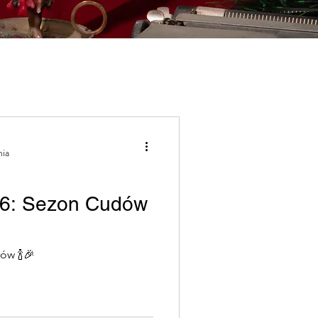
em
nia
i (Lagos)
Porto
26: Sezon Cudów
w Naturę
ów 🍾🎉
a jednodniowa