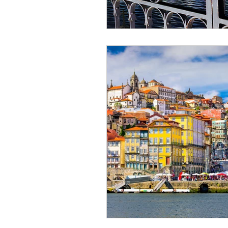
Inteligentna Mobilność
Zrównoważony rozwój
Doświadczenia Gastronom
Boże Narodzenie w Porto
Restauracje Tradycyjne ( 