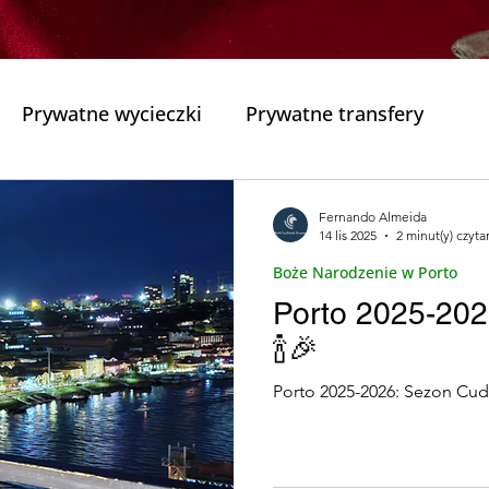
Prywatne wycieczki
Prywatne transfery
zewodnikiem
Najlepsza wycieczka z przewodniki
Fernando Almeida
14 lis 2025
2 minut(y) czyta
Boże Narodzenie w Porto
Kościoły Historyczne
Jeziora i Laguny Portugali
Porto 2025-20
🍾🎉
orto
Zdrowie
Przygody w Gerês
Wypady 
Porto 2025-2026: Sezon Cud
s e cam)
Turystyka Odpowiedzialna
Wycieczk