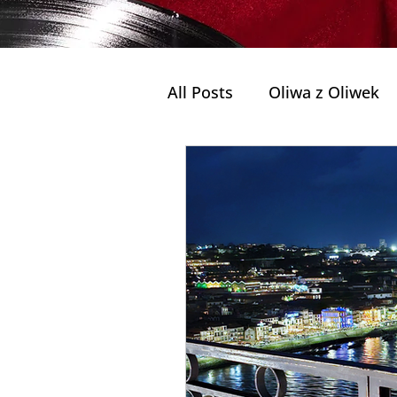
All Posts
Oliwa z Oliwek
Najlepsze wycieczki z pr
Jednodniowe wycieczki
Prywatna wycieczka do P
Szlaki i Wędrówki (Trilho