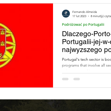
Fernando Almeida
17 lut 2023
8 minut(y) czyt
Podróżować po Portugalii
Dlaczego-Porto-
Portugalii-jej-w-
najwyzszego p
Portugal's tech sector is b
programs that involve all sec
eclectic mix of hyper-growt