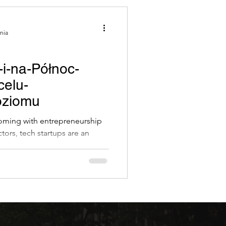
ania
i-na-Północ-
celu-
oziomu
ooming with entrepreneurship
tors, tech startups are an
h