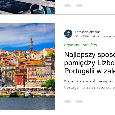
Zielona Mobilność
Rodziny i Dzieci (Famílias e 
Fernando Almeida
Najlepsze winiarnie w Vila Nova de
Podróżować
30 lis 2024
4 minut(y) czyta
Prywatne transfery
Najlepszy spos
iczne ( Exp
Kuchnia Portugalska
Kulinarne 
pomiędzy Lizbo
Portugalii w za
Sylwester
Portugalskie Jednorożce (Unicórn
preferencji pod
Najlepszy sposób na wybór
Portugalii w zależności od 
Rest trad)
Smaki Porto (Sabores do Porto)