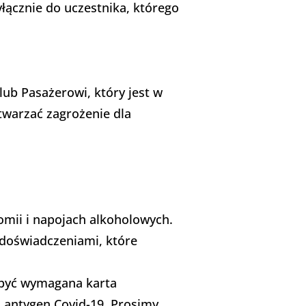
ącznie do uczestnika, którego
b Pasażerowi, który jest w
twarzać zagrożenie dla
mii i napojach alkoholowych.
 doświadczeniami, które
 być wymagana karta
 antygen Covid-19. Prosimy