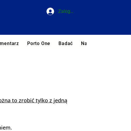
Zaloguj się
mentarz
Porto One
Badać
Najlepsze hotele w Po
żna to zrobić tylko z jedną
niem.