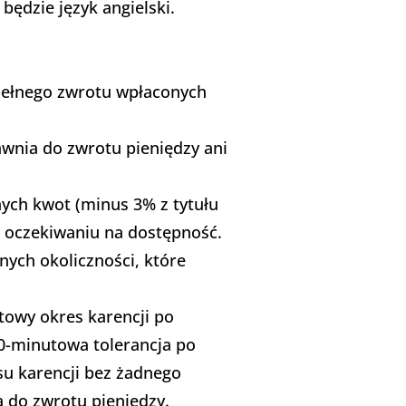
ędzie język angielski.
pełnego zwrotu wpłaconych
awnia do zwrotu pieniędzy ani
ych kwot (minus 3% z tytułu
 w oczekiwaniu na dostępność.
nych okoliczności, które
towy okres karencji po
0-minutowa tolerancja po
esu karencji bez żadnego
a do zwrotu pieniędzy.