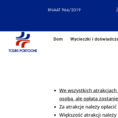
RNAAT 964/2019
Dom
Wycieczki i doświadcz
Rezerwacja i plan
We wszystkich atrakcjach 
osobą, ale opłata zostani
Za atrakcje należy opłaci
Większość atrakcji należ