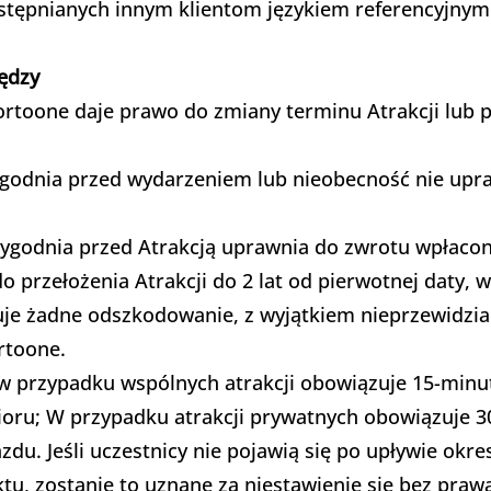
tępnianych innym klientom językiem referencyjnym b
iędzy
rtoone daje prawo do zmiany terminu Atrakcji lub 
tygodnia przed wydarzeniem lub nieobecność nie upr
 tygodnia przed Atrakcją uprawnia do zwrotu wpłacon
do przełożenia Atrakcji do 2 lat od pierwotnej daty,
uje żadne odszkodowanie, z wyjątkiem nieprzewidzia
rtoone.
: w przypadku wspólnych atrakcji obowiązuje 15-minu
ioru; W przypadku atrakcji prywatnych obowiązuje 3
zdu. Jeśli uczestnicy nie pojawią się po upływie okr
u, zostanie to uznane za niestawienie się bez praw