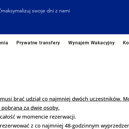
Zmaksymalizuj swoje dni z nami
enia
Prywatne transfery
Wynajem Wakacyjny
Ko
Rezerwacja i planowanie
owanie
musi brać udział co najmniej dwóch uczestników. Mo
e pobrana za dwie osoby.
ć całość w momencie rezerwacji.
y rezerwować z co najmniej 48-godzinnym wyprzedze