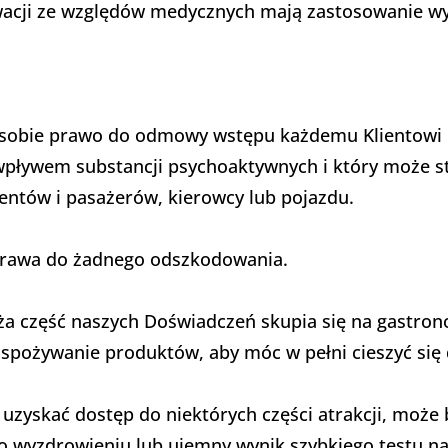
acji ze względów medycznych mają zastosowanie wył
sobie prawo do odmowy wstępu każdemu Klientowi lu
wpływem substancji psychoaktywnych i który może s
entów i pasażerów, kierowcy lub pojazdu.
e prawa do żadnego odszkodowania.
 część naszych Doświadczeń skupia się na gastrono
spożywanie produktów, aby móc w pełni cieszyć się
uzyskać dostęp do niektórych części atrakcji, może
 o wyzdrowieniu lub ujemny wynik szybkiego testu na