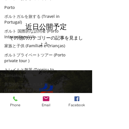
Porto
ポルトガルを旅する (Travel in
Portugal)
近日公開予定
ポルト 国際的な訪問者 (Porto
International Vi
その他のカテゴリーの記事を見まし
ょう。
家族と子供 (Famílias e Crianças)
ポルトプライベートツアー (Porto
private tour )
トレイルと散策 (Toreiru to
Sansaku) (Trilh
典型的なポルトガル料理
(Tenkeiteki na Porutoga
ポルトガル料理 (Cozinha
Portuguesa)
Phone
Email
Facebook
ポルトの美食の(Delícias
プライベートツアーでポルトガルを探索する
culinárias)
のに最適な時期です
美食体験 (Experiências