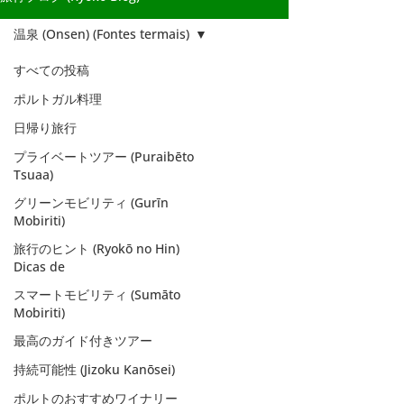
温泉 (Onsen) (Fontes termais)
すべての投稿
ポルトガル料理
日帰り旅行
プライベートツアー (Puraibēto
Tsuaa)
グリーンモビリティ (Gurīn
Mobiriti)
旅行のヒント (Ryokō no Hin)
Dicas de
スマートモビリティ (Sumāto
Mobiriti)
最高のガイド付きツアー
温泉 (Onsen)
持続可能性 (Jizoku Kanōsei)
(Fontes termais)
ポルトのおすすめワイナリー