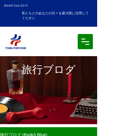
RNAAT 964/2019
私たちとのあなたの日々を最大限に活用して
ください
旅行ブログ
旅行ブログ (Ryokō Blog)