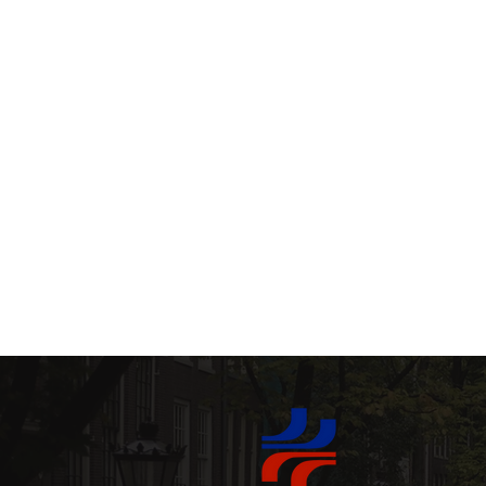
ポルトプライベートツアー (Port
典型的なポルトガル料理 (Tenke
ポルトの美食の(Delícias culi
歴史的な教会 (Rekishi-teki 
"大晦日" (Passagem do An