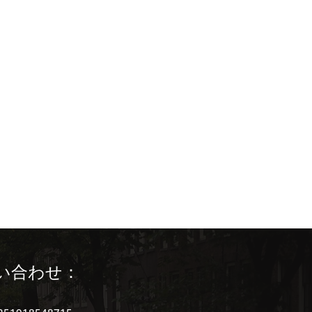
saku) (Trilh
rtuguesa)
masu)
ses
い合わせ：