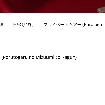
理
日帰り旅行
プライベートツアー (Puraibēto T
obiriti)
旅行のヒント (Ryokō no Hin) Dicas de
ーン
ogaru no Mizuumi to Ragūn)
Mobiriti)
最高のガイド付きツアー
持続可能性 
ー
Porto
ポルトガルを旅する (Travel in Portug
nternational Vi
家族と子供 (Famílias e Crianç