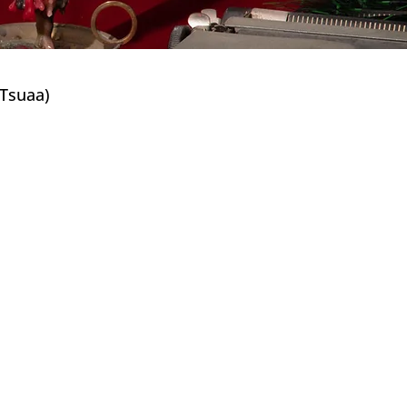
suaa)
(Jizoku Kanōsei)
al)
as)