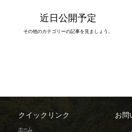
近日公開予定
o private tour )
トレイルと散策 (Toreiru to San
その他のカテゴリーの記事を見ましょう。
iteki na Porutoga
ポルトガル料理 (Cozinha Po
nárias)
美食体験 (Experiências Gastronómicas)
na Kyōkai)
ポルトのクリスマス (Poruto no Kurisu
o)
ポルトガルのユニコーン (Unicórnios portugue
クイックリンク
お問
ホーム