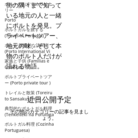
ポルトのおすすめワイナ
街の隅々まで知って
リー
いる地元の人と一緒
Porto
にポルトを発見。プ
ポルトガルを旅する
ライベートツアー、
(Travel in Portugal)
地元の味、そして本
ポルト 国際的な訪問者
(Porto International Vi
物のポルト人だけが
家族と子供 (Famílias e
語れる物語。
Crianças)
ポルトプライベートツア
ー (Porto private tour )
トレイルと散策 (Toreiru
近日公開予定
to Sansaku) (Trilh
典型的なポルトガル料理
その他のカテゴリーの記事を見まし
(Tenkeiteki na Porutoga
ょう。
ポルトガル料理 (Cozinha
Portuguesa)