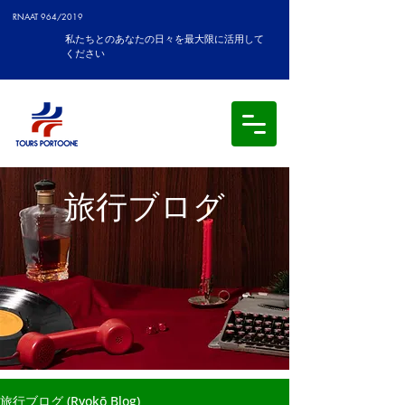
RNAAT 964/2019
私たちとのあなたの日々を最大限に活用して
ください
旅行ブログ
旅行ブログ (Ryokō Blog)