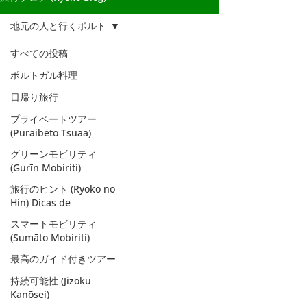
地元の人と行くポルト
すべての投稿
ポルトガル料理
日帰り旅行
プライベートツアー
(Puraibēto Tsuaa)
グリーンモビリティ
(Gurīn Mobiriti)
旅行のヒント (Ryokō no
Hin) Dicas de
スマートモビリティ
(Sumāto Mobiriti)
最高のガイド付きツアー
地元の人と行くポ
持続可能性 (Jizoku
ルト
Kanōsei)