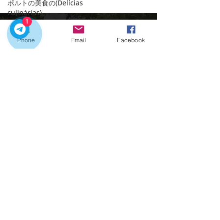
ポルトの美食の(Delícias
culinárias)
1
美食体験 (Experiências
Gastronómicas)
Phone
Email
Facebook
歴史的な教会 (Rekishi-
teki na Kyōkai)
ポルトのクリスマス
(Poruto no Kurisumasu)
プライベートツアーでポルトガルを探索する
"大晦日" (Passagem do
のに最適な時期です
Ano)
お問い合わせ：
ポルトガルのユニコーン
クイックリンク
(Unicórnios
portugueses
ホーム
居酒屋とタスカス
ツアー
(Taberns e Tascas)
市内送迎
ポルトの魅力
テラスバー (Terasu Bā)
連絡先
ポルトの公共交通機関
ドウロ渓谷