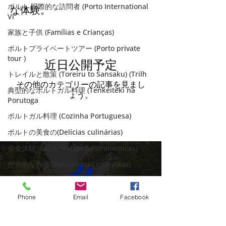
ポルト 国際的な訪問者 (Porto International
な体験。
Vi
家族と子供 (Famílias e Crianças)
ポルトプライベートツアー (Porto private
tour )
近日公開予定
トレイルと散策 (Toreiru to Sansaku) (Trilh
その他のカテゴリーの記事を見まし
典型的なポルトガル料理 (Tenkeiteki na
ょう。
Porutoga
ポルトガル料理 (Cozinha Portuguesa)
ポルトの美食の(Delícias culinárias)
美食体験 (Experiências Gastronómicas)
歴史的な教会 (Rekishi-teki na Kyōkai)
ポルトのクリスマス (Poruto no Kurisumasu)
"大晦日" (Passagem do Ano)
Phone
Email
Facebook
ポルトガルのユニコーン (Unicórnios
portugueses
プライベートツアーでポルトガルを探索する