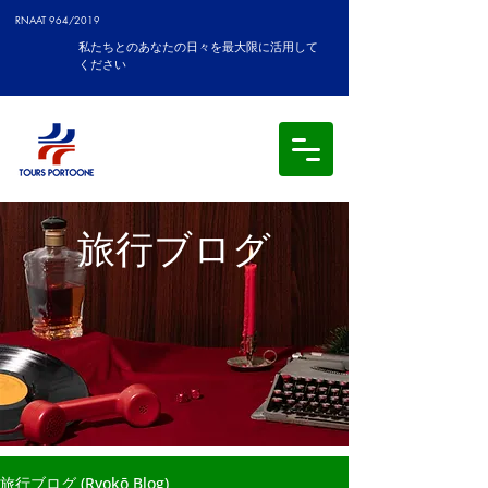
RNAAT 964/2019
私たちとのあなたの日々を最大限に活用して
ください
旅行ブログ
旅行ブログ (Ryokō Blog)