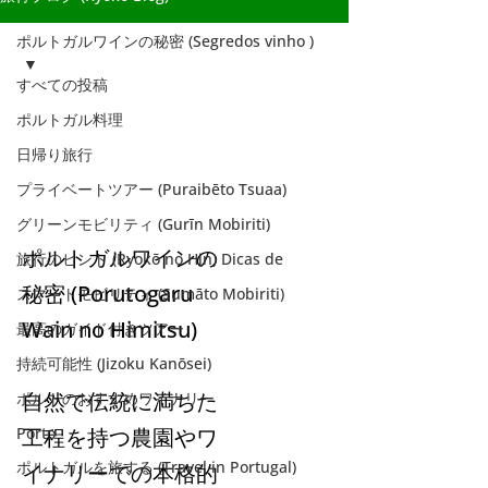
ポルトガルワインの秘密 (Segredos vinho )
すべての投稿
ポルトガル料理
ポルトガルワイン
日帰り旅行
の秘密 (Segredos
プライベートツアー (Puraibēto Tsuaa)
vinho )
グリーンモビリティ (Gurīn Mobiriti)
ポルトガルワインの
旅行のヒント (Ryokō no Hin) Dicas de
秘密 (Porutogaru
スマートモビリティ (Sumāto Mobiriti)
Wain no Himitsu)
最高のガイド付きツアー
持続可能性 (Jizoku Kanōsei)
自然で伝統に満ちた
ポルトのおすすめワイナリー
Porto
工程を持つ農園やワ
ポルトガルを旅する (Travel in Portugal)
イナリーでの本格的