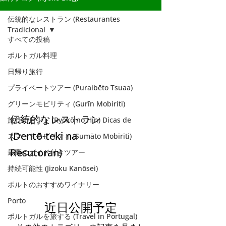
伝統的なレストラン (Restaurantes
Tradicional
すべての投稿
ポルトガル料理
伝統的なレストラ
日帰り旅行
ン (Restaurantes
プライベートツアー (Puraibēto Tsuaa)
Tradicional
グリーンモビリティ (Gurīn Mobiriti)
伝統的なレストラン
旅行のヒント (Ryokō no Hin) Dicas de
(Dentō-teki na
スマートモビリティ (Sumāto Mobiriti)
Resutoran)
最高のガイド付きツアー
持続可能性 (Jizoku Kanōsei)
ポルトのおすすめワイナリー
Porto
近日公開予定
ポルトガルを旅する (Travel in Portugal)