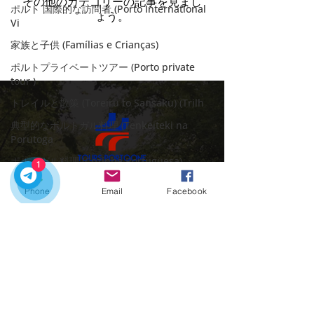
その他のカテゴリーの記事を見まし
ポルト 国際的な訪問者 (Porto International
ょう。
Vi
家族と子供 (Famílias e Crianças)
ポルトプライベートツアー (Porto private
tour )
トレイルと散策 (Toreiru to Sansaku) (Trilh
典型的なポルトガル料理 (Tenkeiteki na
Porutoga
ポルトガル料理 (Cozinha Portuguesa)
1
ポルトの美食の(Delícias culinárias)
Phone
Email
Facebook
プライベートツアーでポルトガルを探索する
美食体験 (Experiências Gastronómicas)
のに最適な時期です
歴史的な教会 (Rekishi-teki na Kyōkai)
お問い合わせ：
ポルトのクリスマス (Poruto no Kurisumasu)
クイックリンク
"大晦日" (Passagem do Ano)
ホーム
ツアー
ポルトガルのユニコーン (Unicórnios
portugueses
市内送迎