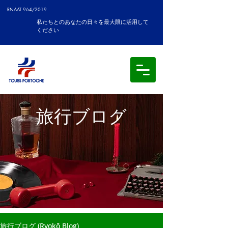
RNAAT 964/2019
私たちとのあなたの日々を最大限に活用して
ください
旅行ブログ
旅行ブログ (Ryokō Blog)