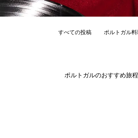
すべての投稿
ポルトガル料
グリーンモビリティ (Gurīn M
ポルトガルのおすすめ
ポルトガルのおすすめ旅
スマートモビリティ (Sumāto 
ポルトのおすすめワイナリ
ポルト 国際的な訪問者 (Porto I