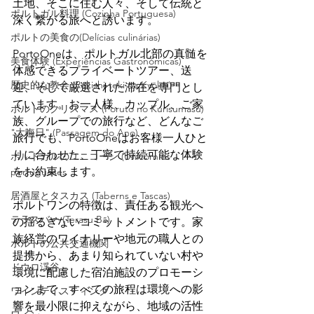
土地、そこに住む人々、そして伝統と
ポルトガル料理 (Cozinha Portuguesa)
深く繋がる旅へと誘います。
ポルトの美食の(Delícias culinárias)
PortoOneは、ポルトガル北部の真髄を
美食体験 (Experiências Gastronómicas)
体感できるプライベートツアー、送
歴史的な教会 (Rekishi-teki na Kyōkai)
迎、そして厳選された滞在を専門とし
ています。お一人様、カップル、ご家
ポルトのクリスマス (Poruto no Kurisumasu)
族、グループでの旅行など、どんなご
"大晦日" (Passagem do Ano)
旅行でも、PortoOneはお客様一人ひと
りに合わせた、丁寧で持続可能な体験
ポルトガルのユニコーン (Unicórnios
をお約束します。
portugueses
居酒屋とタスカス (Taberns e Tascas)
ポルトワンの特徴は、責任ある観光へ
テラスバー (Terasu Bā)
の揺るぎないコミットメントです。家
族経営のワイナリーや地元の職人との
ポルトの公共交通機関
提携から、あまり知られていない村や
ドウロ渓谷
環境に配慮した宿泊施設のプロモーシ
ョンまで、すべての旅程は環境への影
ワインテイスティング
響を最小限に抑えながら、地域の活性