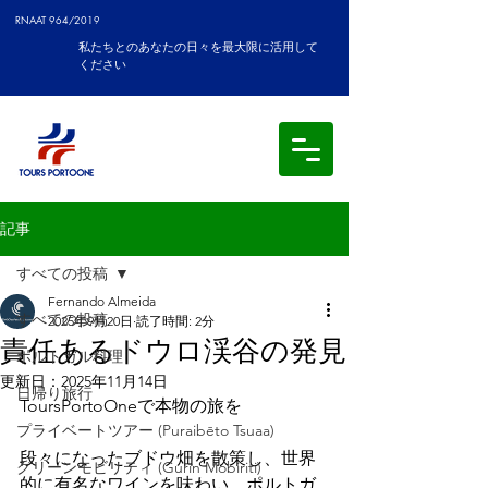
RNAAT 964/2019
私たちとのあなたの日々を最大限に活用して
ください
記事
すべての投稿
Fernando Almeida
すべての投稿
2025年9月20日
読了時間: 2分
責任あるドウロ渓谷の発見
ポルトガル料理
更新日：
2025年11月14日
日帰り旅行
ToursPortoOneで本物の旅を
プライベートツアー (Puraibēto Tsuaa)
段々になったブドウ畑を散策し、世界
グリーンモビリティ (Gurīn Mobiriti)
的に有名なワインを味わい、ポルトガ