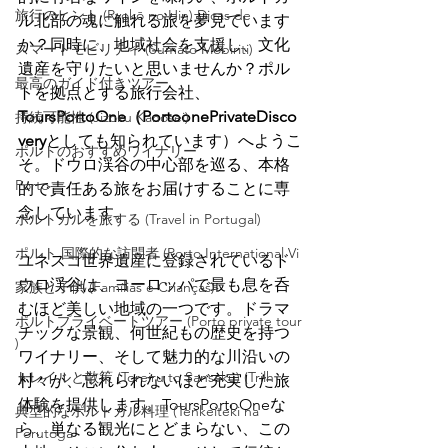
旅行のヒント (Ryokō no Hin) Dicas de
ル北部の魂に触れる旅を夢見ています
か？同時に、地域社会を支援し、文化
スマートモビリティ (Sumāto Mobiriti)
遺産を守りたいと思いませんか？ポル
最高のガイド付きツアー
トを拠点とする旅行会社、
ToursPortoOne（PortoonePrivateDisco
持続可能性 (Jizoku Kanōsei)
very
としても知られています）へようこ
ポルトのおすすめワイナリー
そ。ドウロ渓谷の中心部を巡る、本格
Porto
的で責任ある旅をお届けすることに専
念しています。
ポルトガルを旅する (Travel in Portugal)
ポルト 国際的な訪問者 (Porto International Vi
ユネスコ世界遺産に登録されているド
ウロ渓谷は、ヨーロッパで最も息を呑
家族と子供 (Famílias e Crianças)
むほど美しい地域の一つです。ドラマ
ポルトプライベートツアー (Porto private tour
チックな景観、何世紀もの歴史を持つ
)
ワイナリー、そして魅力的な川沿いの
トレイルと散策 (Toreiru to Sansaku) (Trilh
村々が、忘れられないほど充実した旅
体験を提供します。ToursPortoOneな
典型的なポルトガル料理 (Tenkeiteki na
ら、単なる観光にとどまらない、この
Porutoga