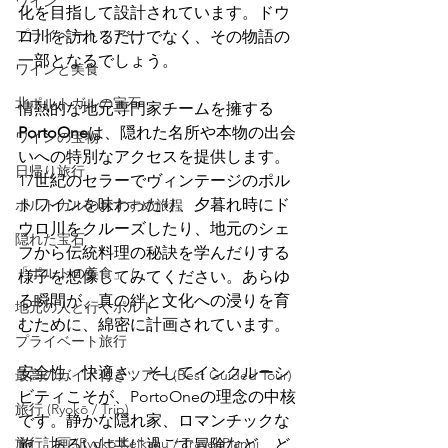
ワイン
化を目指して設計されています。ドウ
プライベートツアー
ロ川を訪れるだけでなく、その物語の
一部となるでしょう。
ワインと美食
北ポルトガルの宝石
情熱的な地元専門家チームを擁する
PortoOne
は、隠れた名所や本物の出会
ワインの宝物
いへの特別なアクセスを提供します。
日帰り旅行
17世紀のセラーでヴィンテージのポル
トワインを味わったり、夕暮れ時にド
ポルトガルのおすすめ旅程
ウロ川をクルーズしたり、地元のシェ
隠れた宝石
フから伝統料理の秘訣を学んだりする
「ポルトの美食」 (
様子を想像してみてください。あらゆ
る瞬間が、真の絆と文化への浸りを育
地元の人と行くポルト
むために、綿密に計画されています。
プライベート旅行
安全性、快適さ、そしてインクルーシ
最高のガイド付きツアー (Best Guided Tour)
ビティこそが、PortoOneの理念の中核
旅行 (Ryokō / Trip)
です。静かな隠れ家、ロマンチックな
旅行計画 (Ryokō Keikaku / Travel Planni
旅、あるいは共に過ごす冒険など、ど