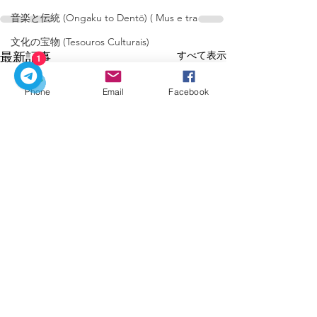
音楽と伝統 (Ongaku to Dentō) ( Mus e tra
文化の宝物 (Tesouros Culturais)
すべて表示
最新記事
1
温泉 (Onsen) (Fontes termais)
ポルトガルのソフトウェア (Software
Phone
Email
Facebook
portugues)
展望台 (Tenbōdai) (Miradouros)
ウェルビーイングとリラクゼーション (Bem-
estar)
ナノテクノロジー (Nanotekunorojī)
博物館と記念碑(Museus e Monume
伝統的なレストラン (Restaurantes Tradicional
ポルトの味 (Sabores do Porto)
本物の体験 (Experiências Autênticas)
文化 ( Cultura )