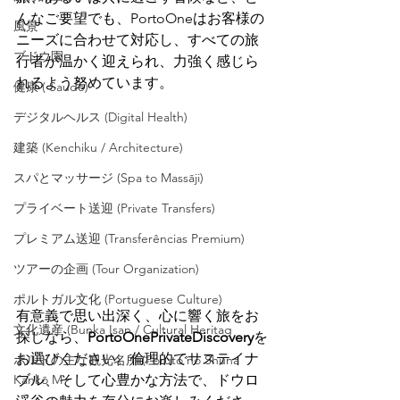
んなご要望でも、PortoOneはお客様の
風景
ニーズに合わせて対応し、すべての旅
ブドウ園
行者が温かく迎えられ、力強く感じら
れるよう努めています。
健康 ( Saude)
デジタルヘルス (Digital Health)
建築 (Kenchiku / Architecture)
スパとマッサージ (Spa to Massāji)
プライベート送迎 (Private Transfers)
プレミアム送迎 (Transferências Premium)
ツアーの企画 (Tour Organization)
ポルトガル文化 (Portuguese Culture)
有意義で思い出深く、心に響く旅をお
文化遺産 (Bunka Isan / Cultural Heritag
探しなら、
PortoOnePrivateDiscovery
を
お選びください。倫理的でサステイナ
ポルトの主な観光名所 (Poruto no Shuna
Kankō M
ブル、そして心豊かな方法で、ドウロ