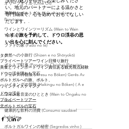
渓谷の魅力を存分にお楽しみくださ
オリーブオイル (Olive Oil)
い。地元のパートナーによる温かさと
革新的なポルトガル (Kakushinteki na
専門知識で、心を込めておもてなしい
Porutoga
たします。.
ワインとワインツーリズム (Wain to Wain
今
すぐ旅を予約して、ドウロ渓谷の思
Tsūrizum
い出を心に刻んでください。
ファドの家 (Fado no Ie)
自然への小旅行 (Shizen e no Shōryokō)
タグ：
プライベートツアー
ワイン
日帰り旅行
ポルトで駐車 (Poruto de Chūsha) (Estacion
美食とワイン
ポートワイン
責任ある観光
視点
経験
ドウロ渓谷
隠れた宝石
ジェレスの冒険 (Jeresu no Bōken) Gerês Av
ポルトガルへの旅、ポルト、
ハイキングの冒険 (Haikingu no Bōken) ( A e
ワインテイスティング
ドウロ渓谷
ワインと音楽のひととき (Wain to Ongaku no
プライベートツアー
Hito
北ポルトガルの宝石
健康的な飲料の消費 (Consumo saudável
bebidas
ポルトガルワインの秘密 (Segredos vinho )