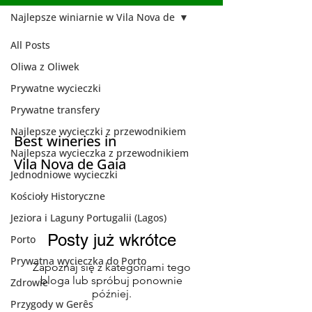
Najlepsze winiarnie w Vila Nova de
All Posts
Najlepsze
Oliwa z Oliwek
winiarnie w Vila
Prywatne wycieczki
Nova de
Prywatne transfery
Najlepsze wycieczki z przewodnikiem
Best wineries in
Najlepsza wycieczka z przewodnikiem
Vila Nova de Gaia
Jednodniowe wycieczki
Kościoły Historyczne
Jeziora i Laguny Portugalii (Lagos)
Posty już wkrótce
Porto
Prywatna wycieczka do Porto
Zapoznaj się z kategoriami tego
bloga lub spróbuj ponownie
Zdrowie
później.
Przygody w Gerês