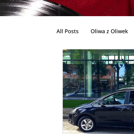
All Posts
Oliwa z Oliwek
Najlepsze wycieczki z pr
Jednodniowe wycieczki
Prywatna wycieczka do P
Szlaki i Wędrówki (Trilho