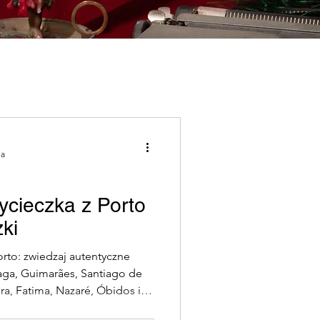
em
ia
i (Lagos)
Porto
cieczka z Porto
ki
w Naturę
rto: zwiedzaj autentyczne
raga, Guimarães, Santiago de
a, Fatima, Nazaré, Óbidos i
a jednodniowa
m przewodnikiem.