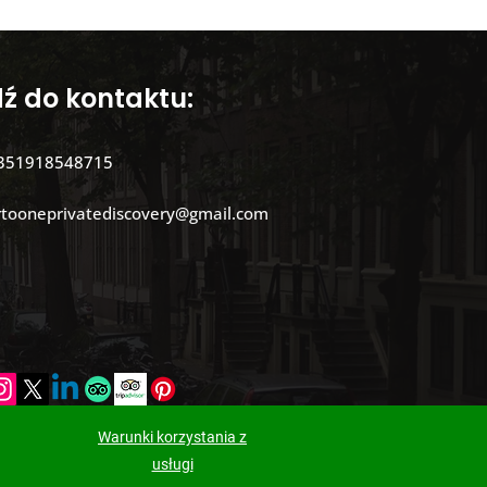
dź do kontaktu:
351918548715
rtooneprivatediscovery@gmail.com
Warunki korzystania z
usługi