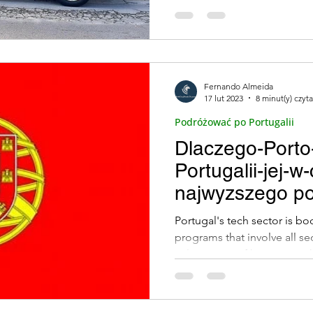
Zielona Mobilność
Rodziny i Dzieci (Famílias e 
Fernando Almeida
Najlepsze winiarnie w Vila Nova de
Podróżować
17 lut 2023
8 minut(y) czyt
Podróżować po Portugalii
Dlaczego-Porto-
iczne ( Exp
Kuchnia Portugalska
Kulinarne 
Portugalii-jej-w-
najwyzszego p
Sylwester
Portugalskie Jednorożce (Unicórn
Portugal's tech sector is b
programs that involve all sec
eclectic mix of hyper-growt
Rest trad)
Smaki Porto (Sabores do Porto)