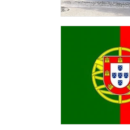
Inteligentna Mobilność
Zrównoważony rozwój
Doświadczenia Gastronom
Boże Narodzenie w Porto
Restauracje Tradycyjne ( 