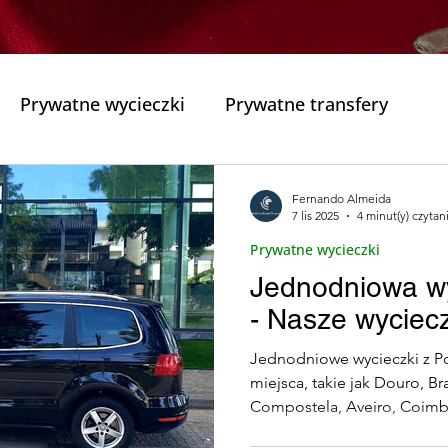
Prywatne wycieczki
Prywatne transfery
zewodnikiem
Najlepsza wycieczka z przewodniki
Fernando Almeida
7 lis 2025
4 minut(y) czytan
Prywatne wycieczki
Kościoły Historyczne
Jeziora i Laguny Portugali
Jednodniowa wy
- Nasze wyciecz
orto
Zdrowie
Przygody w Gerês
Wypady 
Jednodniowe wycieczki z Po
miejsca, takie jak Douro, B
Compostela, Aveiro, Coimbr
s e cam)
Turystyka Odpowiedzialna
Wycieczk
Gerês, wygodnie z lokalny