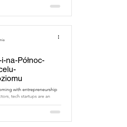
Cria)
 po Portugalii
ania
i-na-Północ-
Przysmaki Porto
celu-
oziomu
ios
ooming with entrepreneurship
tors, tech startups are an
h